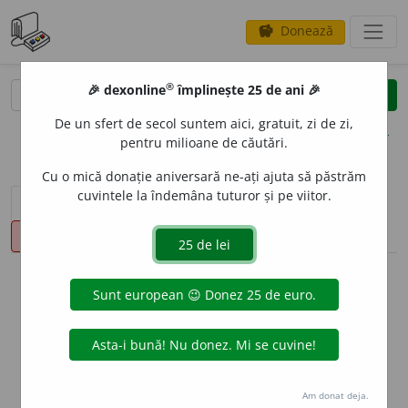
Donează
savings
®
®
🎉 dexonline
împlinește 25 de ani 🎉
caută
clear
search
De un sfert de secol suntem aici, gratuit, zi de zi,
opțiuni
pentru milioane de căutări.
Cu o mică donație aniversară ne-ați ajuta să păstrăm
cuvintele la îndemâna tuturor și pe viitor.
sinteza definițiilor (1)
definiții (11)
declinări
pronunție
(3)
volume_up
info
Aceste definiții sunt compilate de
echipa dexonline. Definițiile
originale se află pe fila
definiții
.
info
Puteți reordona filele pe pagina de
preferințe
.
Am donat deja.
ascunde