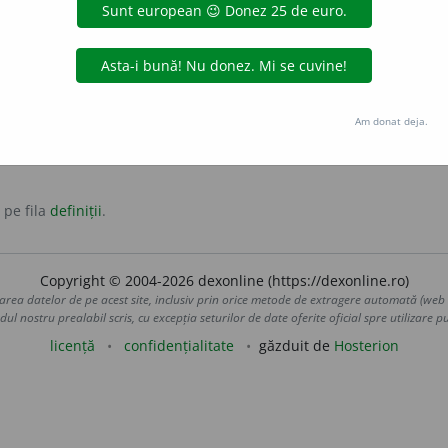
-a-ntregul.
uie, cum se cuvine.
Am donat deja.
 pe fila
definiții
.
Copyright © 2004-2026 dexonline (https://dexonline.ro)
area datelor de pe acest site, inclusiv prin orice metode de extragere automată (web s
dul nostru prealabil scris, cu excepția seturilor de date oferite oficial spre utilizare pub
licență
confidențialitate
găzduit de
Hosterion