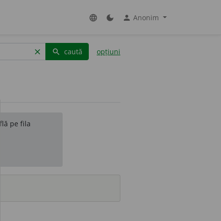
Anonim
language
dark_mode
person
caută
opțiuni
clear
search
lă pe fila