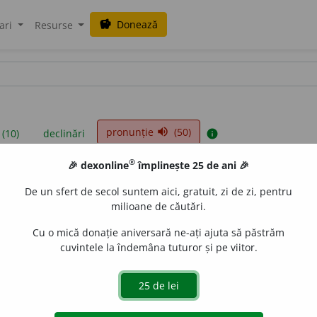
Donează
savings
ari
Resurse
pronunție
(50)
volume_up
 (10)
declinări
info
®
🎉 dexonline
împlinește 25 de ani 🎉
iniții sunt compilate de echipa dexonline. Definițiile originale se af
De un sfert de secol suntem aici, gratuit, zi de zi, pentru
 Puteți reordona filele pe pagina de
preferințe
.
milioane de căutări.
Cu o mică donație aniversară ne-ați ajuta să păstrăm
cuvintele la îndemâna tuturor și pe viitor.
presii
exemple
surse