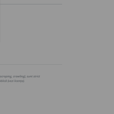
craping, crawling), sunt strict
lică (vezi licența).