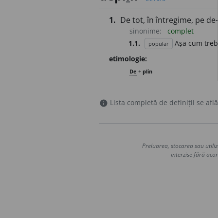
1.
De tot, în întregime, pe de
sinonime:
complet
1.1.
Așa cum treb
popular
etimologie:
De
+
plin
Lista completă de definiții se află
info
Preluarea, stocarea sau utiliz
interzise fără acor