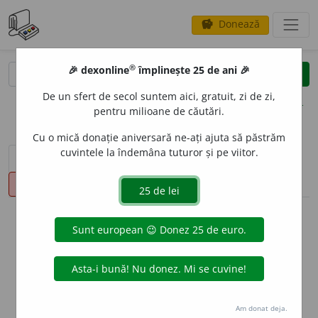
Donează
savings
®
®
🎉 dexonline
împlinește 25 de ani 🎉
caută
clear
search
De un sfert de secol suntem aici, gratuit, zi de zi,
opțiuni
pentru milioane de căutări.
Cu o mică donație aniversară ne-ați ajuta să păstrăm
cuvintele la îndemâna tuturor și pe viitor.
sinteza definițiilor (1)
definiții (11)
declinări
pronunție
(50)
volume_up
info
Aceste definiții sunt compilate de
echipa dexonline. Definițiile
originale se află pe fila
definiții
.
info
Puteți reordona filele pe pagina de
preferințe
.
Am donat deja.
ascunde