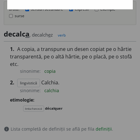
arată:
sensuri secundare
expresii
exemple
surse
decalc
a
, decalch
e
z
verb
1.
A copia, a transpune un desen copiat pe o hârtie
transparentă, pe o altă hârtie, pe o placă, pe o stofă
etc.
sinonime:
copia
2.
Calchia.
lingvistică
sinonime:
calchia
etimologie:
décalquer
limba franceză
Lista completă de definiții se află pe fila
definiții
.
info