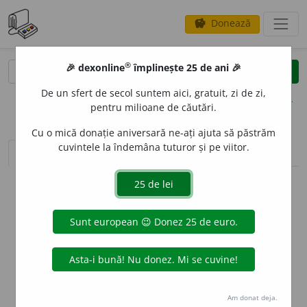
Donează
savings
®
®
🎉 dexonline
împlinește 25 de ani 🎉
caută
clear
search
De un sfert de secol suntem aici, gratuit, zi de zi,
opțiuni
pentru milioane de căutări.
Cu o mică donație aniversară ne-ați ajuta să păstrăm
cuvintele la îndemâna tuturor și pe viitor.
sinteza definițiilor (1)
definiții (16)
declinări
info
Aceste definiții sunt compilate de
echipa dexonline. Definițiile
originale se află pe fila
definiții
.
info
Puteți reordona filele pe pagina de
preferințe
.
ascunde
Am donat deja.