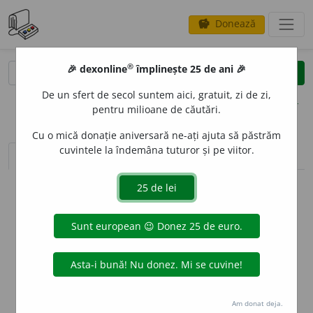
Donează
savings
®
®
🎉 dexonline
împlinește 25 de ani 🎉
caută
clear
search
De un sfert de secol suntem aici, gratuit, zi de zi,
opțiuni
pentru milioane de căutări.
Cu o mică donație aniversară ne-ați ajuta să păstrăm
cuvintele la îndemâna tuturor și pe viitor.
sinteza definițiilor (1)
definiții (8)
declinări
info
Aceste definiții sunt compilate de
echipa dexonline. Definițiile
originale se află pe fila
definiții
.
info
Puteți reordona filele pe pagina de
preferințe
.
ascunde
Am donat deja.