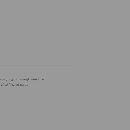
craping, crawling), sunt strict
lică (vezi licența).