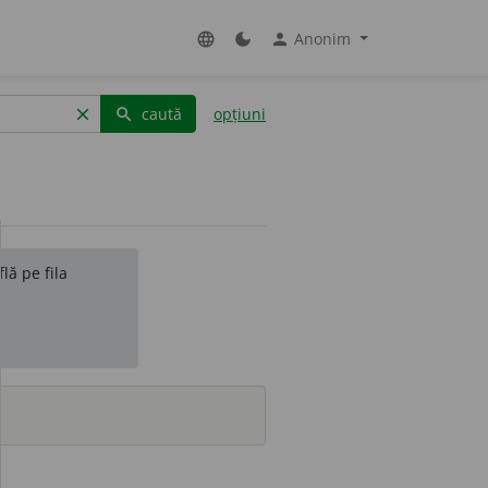
Anonim
language
dark_mode
person
caută
opțiuni
clear
search
lă pe fila