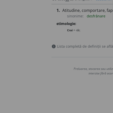
1.
Atitudine, comportare, fap
sinonime:
desfrânare
etimologie:
Crai
+
-lâc.
Lista completă de definiții se află
info
Preluarea, stocarea sau utiliz
interzise fără acor