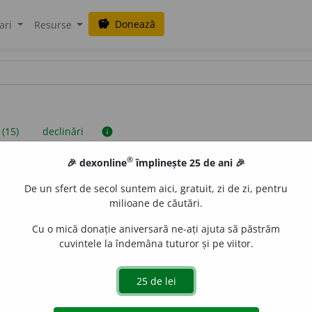
Donează
savings
ari
Resurse
 (15)
declinări
info
®
🎉 dexonline
împlinește 25 de ani 🎉
iniții sunt compilate de echipa dexonline. Definițiile originale se af
De un sfert de secol suntem aici, gratuit, zi de zi, pentru
 Puteți reordona filele pe pagina de
preferințe
.
milioane de căutări.
Cu o mică donație aniversară ne-ați ajuta să păstrăm
cuvintele la îndemâna tuturor și pe viitor.
presii
exemple
surse
 neutru