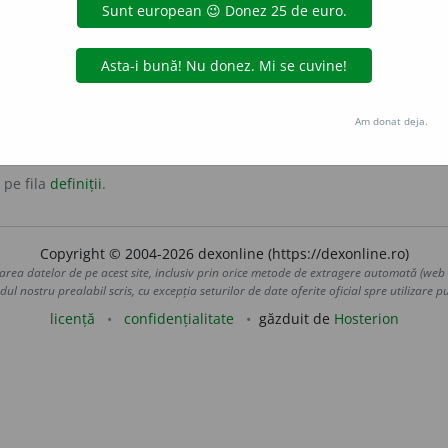
tă, viață de
crai
.
Am donat deja.
 pe fila
definiții
.
Copyright © 2004-2026 dexonline (https://dexonline.ro)
area datelor de pe acest site, inclusiv prin orice metode de extragere automată (web s
dul nostru prealabil scris, cu excepția seturilor de date oferite oficial spre utilizare pub
licență
confidențialitate
găzduit de
Hosterion