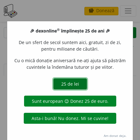
Donează
savings
®
®
🎉 dexonline
împlinește 25 de ani 🎉
caută
clear
search
De un sfert de secol suntem aici, gratuit, zi de zi,
opțiuni
pentru milioane de căutări.
Cu o mică donație aniversară ne-ați ajuta să păstrăm
cuvintele la îndemâna tuturor și pe viitor.
sinteza definițiilor (1)
definiții (16)
declinări
info
Aceste definiții sunt compilate de
echipa dexonline. Definițiile
originale se află pe fila
definiții
.
info
Puteți reordona filele pe pagina de
preferințe
.
ascunde
Am donat deja.