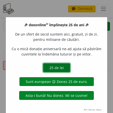
Donează
savings
®
®
🎉 dexonline
împlinește 25 de ani 🎉
caută
clear
search
De un sfert de secol suntem aici, gratuit, zi de zi,
opțiuni
pentru milioane de căutări.
Cu o mică donație aniversară ne-ați ajuta să păstrăm
cuvintele la îndemâna tuturor și pe viitor.
sinteza definițiilor (1)
definiții (19)
conjugări
pronunție
(41)
volume_up
info
Aceste definiții sunt compilate de
echipa dexonline. Definițiile
originale se află pe fila
definiții
.
info
Puteți reordona filele pe pagina de
preferințe
.
Am donat deja.
ascunde