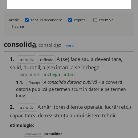
arată:
sensuri secundare
expresii
exemple
surse
consolid
a
, consolid
e
z
verb
1.
A (se) face sau a deveni tare,
tranzitiv
reflexiv
solid, durabil; a (se) întări, a se închega.
sinonime:
închega
întări
1.1.
A consolida datoria publică
= a converti
finanțe
datoria publică pe termen scurt în datorie pe termen
lung.
2.
A mări (prin diferite operații, lucrări etc.)
tranzitiv
capacitatea de rezistență a unui sistem tehnic.
etimologie:
consolider
limba franceză