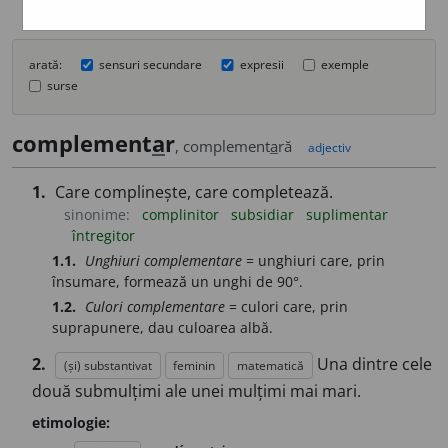
arată:
sensuri secundare
expresii
exemple
surse
complement
a
r
, complement
a
ră
adjectiv
1.
Care complinește, care completează.
sinonime:
complinitor
subsidiar
suplimentar
întregitor
1.1.
Unghiuri complementare
= unghiuri care, prin
însumare, formează un unghi de 90°.
1.2.
Culori complementare
= culori care, prin
suprapunere, dau culoarea albă.
2.
Una dintre cele
(și) substantivat
feminin
matematică
două submulțimi ale unei mulțimi mai mari.
etimologie: