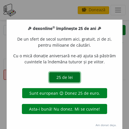
Donează
savings
®
®
🎉 dexonline
împlinește 25 de ani 🎉
caută
clear
search
De un sfert de secol suntem aici, gratuit, zi de zi,
opțiuni
pentru milioane de căutări.
Cu o mică donație aniversară ne-ați ajuta să păstrăm
cuvintele la îndemâna tuturor și pe viitor.
sinteza definițiilor (1)
definiții (20)
declinări
pronunție
(21)
volume_up
info
Aceste definiții sunt compilate de
echipa dexonline. Definițiile
originale se află pe fila
definiții
.
info
Puteți reordona filele pe pagina de
preferințe
.
Am donat deja.
ascunde