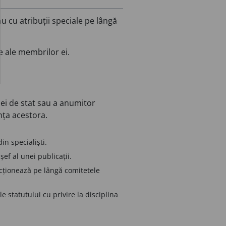
u cu atribuții speciale pe lângă
e ale membrilor ei.
iei de stat sau a anumitor
nța acestora.
n specialiști.
ef al unei publicații.
cționează pe lângă comitetele
 statutului cu privire la disciplina