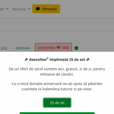
Donează
savings
ari
Resurse
pronunție
(50)
volume_up
 (24)
declinări
info
®
🎉 dexonline
împlinește 25 de ani 🎉
iniții sunt compilate de echipa dexonline. Definițiile originale se af
De un sfert de secol suntem aici, gratuit, zi de zi, pentru
 Puteți reordona filele pe pagina de
preferințe
.
milioane de căutări.
Cu o mică donație aniversară ne-ați ajuta să păstrăm
cuvintele la îndemâna tuturor și pe viitor.
presii
exemple
surse
utru