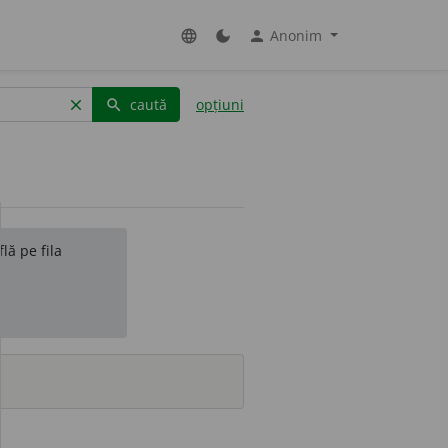
Anonim
language
dark_mode
person
caută
opțiuni
clear
search
lă pe fila