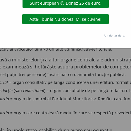
adrul organizării interne a instanței supreme din România sa
ioniști alcătuită cu scopul de a apăra interesele profesional
Am donat deja.
 în funcție.
ectiv al avocaților dintr-o unitate administrativ-teritorială.
vă a ministerelor și a altor organe centrale ale administraț
 care examinează și hotărăște asupra problemelor de compete
cel puțin trei persoane) însărcinat cu o anumită funcție publică.
orial
= organ consultativ pe lângă conducerea unei edituri, format di
edacție
(sau
redacțional
) = organ consultativ de pe lângă redactorul-ș
artid
= organ de control al Partidului Muncitoresc Român, care fun
artid
= organ care controlează modul în care se respectă prevederile
lă, în unele state, stabilită după avere sau ocupație.