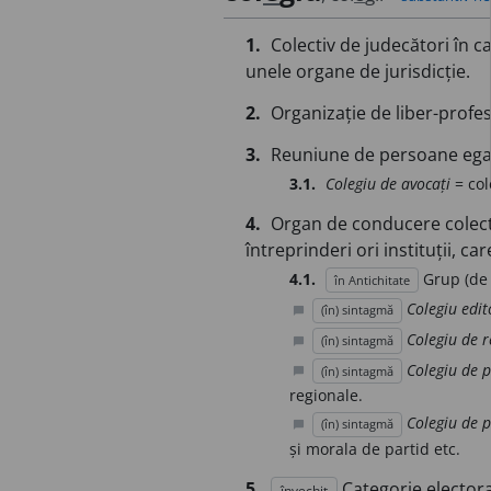
1.
Colectiv de judecători în c
unele organe de jurisdicție.
2.
Organizație de liber-profes
3.
Reuniune de persoane egale
3.1.
Colegiu de avocați
= col
4.
Organ de conducere colecti
întreprinderi ori instituții,
4.1.
Grup (de 
în Antichitate
Colegiu edit
(în) sintagmă
chat_bubble
Colegiu de r
(în) sintagmă
chat_bubble
Colegiu de p
(în) sintagmă
chat_bubble
regionale.
Colegiu de p
(în) sintagmă
chat_bubble
și morala de partid etc.
5.
Categorie electora
învechit