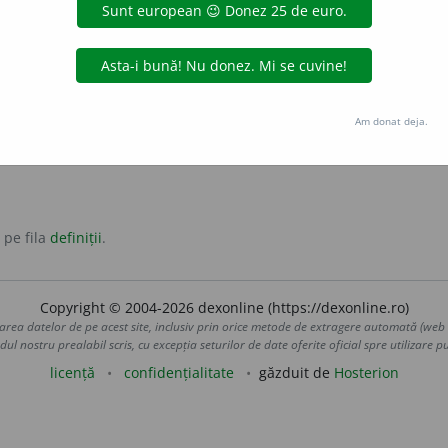
ameni) Care are chelie, căruia i-a căzut (tot) părul de pe ca
munți) Care nu are vegetație.
Am donat deja.
 pe fila
definiții
.
Copyright © 2004-2026 dexonline (https://dexonline.ro)
area datelor de pe acest site, inclusiv prin orice metode de extragere automată (web s
dul nostru prealabil scris, cu excepția seturilor de date oferite oficial spre utilizare pub
licență
confidențialitate
găzduit de
Hosterion