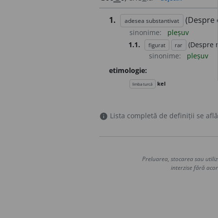
1.
(Despre o
adesea substantivat
sinonime:
pleșuv
1.1.
(Despre 
figurat
rar
sinonime:
pleșuv
etimologie:
kel
limba turcă
Lista completă de definiții se află
info
Preluarea, stocarea sau utiliz
interzise fără acor