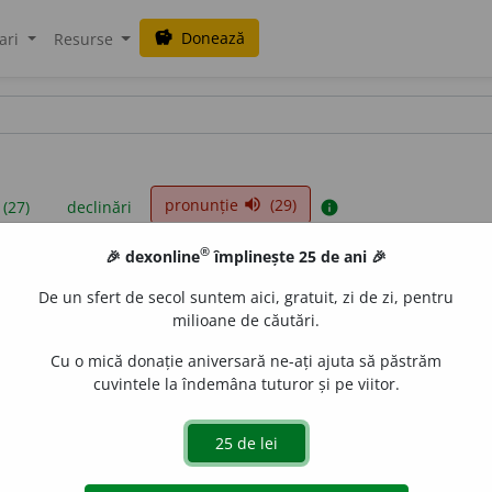
Donează
savings
ari
Resurse
pronunție
(29)
volume_up
 (27)
declinări
info
®
🎉 dexonline
împlinește 25 de ani 🎉
iniții sunt compilate de echipa dexonline. Definițiile originale se af
De un sfert de secol suntem aici, gratuit, zi de zi, pentru
 Puteți reordona filele pe pagina de
preferințe
.
milioane de căutări.
Cu o mică donație aniversară ne-ați ajuta să păstrăm
cuvintele la îndemâna tuturor și pe viitor.
presii
exemple
surse