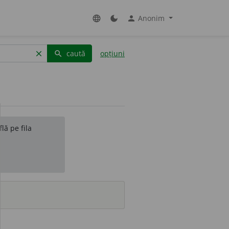
Anonim
language
dark_mode
person
caută
opțiuni
clear
search
lă pe fila