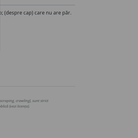
p; (despre cap) care nu are păr.
craping, crawling), sunt strict
lică (vezi licența).