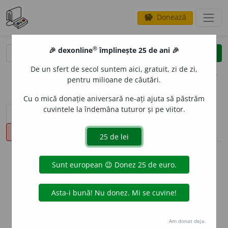
Donează
savings
®
®
🎉 dexonline
împlinește 25 de ani 🎉
caută
clear
search
De un sfert de secol suntem aici, gratuit, zi de zi,
opțiuni
pentru milioane de căutări.
Cu o mică donație aniversară ne-ați ajuta să păstrăm
cuvintele la îndemâna tuturor și pe viitor.
sinteza definițiilor (1)
definiții (16)
declinări
pronunție
(50)
volume_up
info
Aceste definiții sunt compilate de
echipa dexonline. Definițiile
originale se află pe fila
definiții
.
info
Puteți reordona filele pe pagina de
preferințe
.
Am donat deja.
ascunde