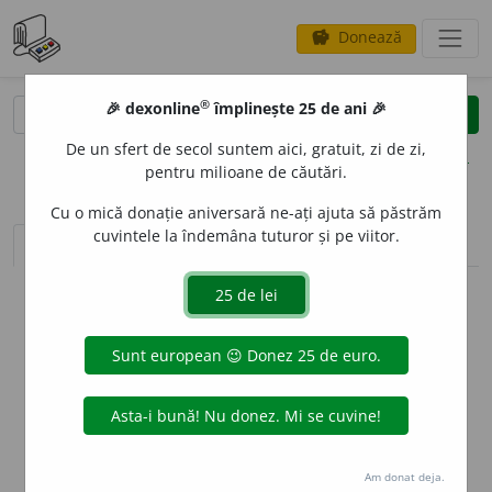
Donează
savings
®
®
🎉 dexonline
împlinește 25 de ani 🎉
caută
clear
search
De un sfert de secol suntem aici, gratuit, zi de zi,
opțiuni
pentru milioane de căutări.
Cu o mică donație aniversară ne-ați ajuta să păstrăm
cuvintele la îndemâna tuturor și pe viitor.
sinteza definițiilor (1)
definiții (16)
declinări
info
Aceste definiții sunt compilate de
echipa dexonline. Definițiile
originale se află pe fila
definiții
.
info
Puteți reordona filele pe pagina de
preferințe
.
ascunde
Am donat deja.