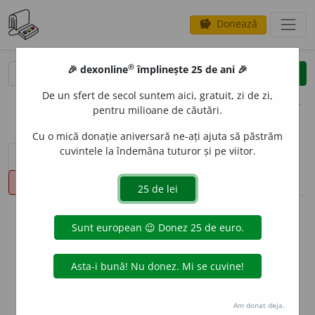
Donează
savings
®
®
🎉 dexonline
împlinește 25 de ani 🎉
caută
clear
search
De un sfert de secol suntem aici, gratuit, zi de zi,
opțiuni
pentru milioane de căutări.
Cu o mică donație aniversară ne-ați ajuta să păstrăm
cuvintele la îndemâna tuturor și pe viitor.
sinteza definițiilor (1)
definiții (15)
declinări
pronunție
(50)
volume_up
info
Aceste definiții sunt compilate de
echipa dexonline. Definițiile
originale se află pe fila
definiții
.
info
Puteți reordona filele pe pagina de
preferințe
.
Am donat deja.
ascunde