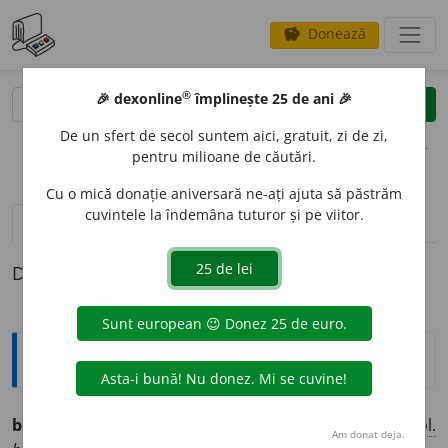
Donează
savings
®
®
🎉 dexonline
împlinește 25 de ani 🎉
caută
clear
search
De un sfert de secol suntem aici, gratuit, zi de zi,
opțiuni
pentru milioane de căutări.
Cu o mică donație aniversară ne-ați ajuta să păstrăm
cuvintele la îndemâna tuturor și pe viitor.
pronunție
(50)
volume_up
definiții (1)
Definiția cu ID-ul 778272:
Ortografice DOOM
bog
a
t
adj.
m.
,
s. m.
,
pl.
bog
a
ți;
adj.
f.
,
s. f.
bog
a
tă,
pl.
Am donat deja.