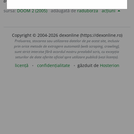
bog
a
te
sursa:
DOOM 2 (2005)
adăugată de
raduborza
acțiuni
Copyright © 2004-2026 dexonline (https://dexonline.ro)
Preluarea, stocarea sau utilizarea datelor de pe acest site, inclusiv
prin orice metode de extragere automată (web scraping, crawling),
sunt strict interzise fără acordul nostru prealabil scris, cu excepția
seturilor de date oferite oficial spre utilizare publică (vezi licența).
licență
confidențialitate
găzduit de
Hosterion