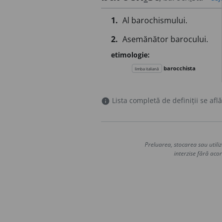
1.
Al barochismului.
2.
Asemănător barocului.
etimologie:
barocchista
limba italiană
Lista completă de definiții se află
info
Preluarea, stocarea sau utiliz
interzise fără acor