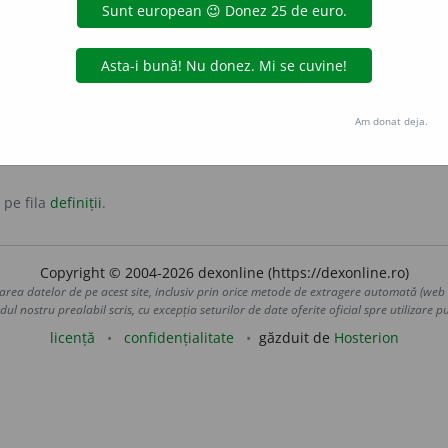
Am donat deja.
 pe fila
definiții
.
Copyright © 2004-2026 dexonline (https://dexonline.ro)
area datelor de pe acest site, inclusiv prin orice metode de extragere automată (web s
dul nostru prealabil scris, cu excepția seturilor de date oferite oficial spre utilizare pub
licență
confidențialitate
găzduit de
Hosterion