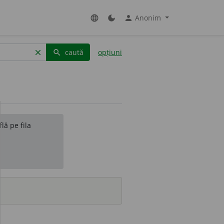
Anonim
language
dark_mode
person
caută
opțiuni
clear
search
lă pe fila