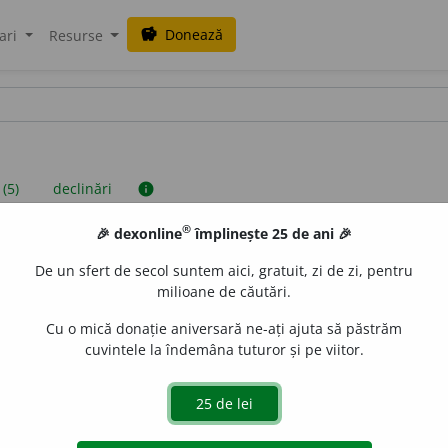
Donează
savings
ari
Resurse
 (5)
declinări
info
®
🎉 dexonline
împlinește 25 de ani 🎉
iniții sunt compilate de echipa dexonline. Definițiile originale se af
De un sfert de secol suntem aici, gratuit, zi de zi, pentru
 Puteți reordona filele pe pagina de
preferințe
.
milioane de căutări.
Cu o mică donație aniversară ne-ați ajuta să păstrăm
cuvintele la îndemâna tuturor și pe viitor.
presii
exemple
surse
ectiv