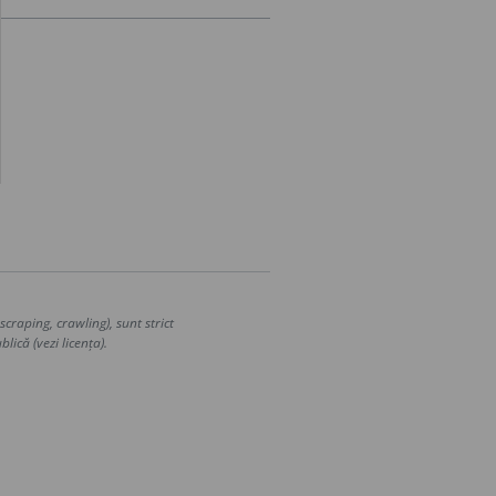
craping, crawling), sunt strict
lică (vezi licența).