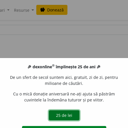
Donează
savings
ari
Resurse
®
🎉 dexonline
împlinește 25 de ani 🎉
De un sfert de secol suntem aici, gratuit, zi de zi, pentru
milioane de căutări.
Cu o mică donație aniversară ne-ați ajuta să păstrăm
cuvintele la îndemâna tuturor și pe viitor.
 barochism. //
s.m.
și
f.
Adept al barochismului. [
Cf.
it.
barocchi
aGellner
acțiuni