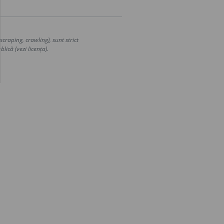
craping, crawling), sunt strict
lică (vezi licența).