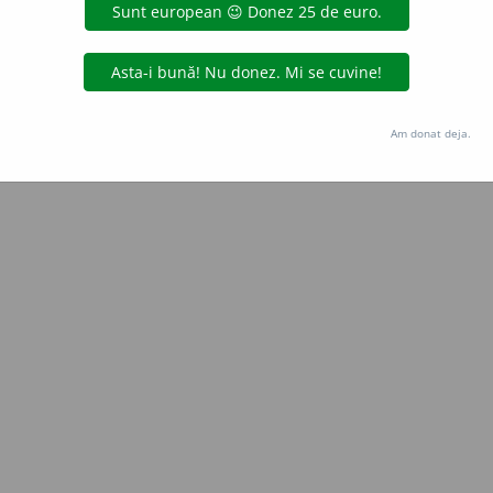
Copyright © 2004-2026 dexonline (https://dexonline.ro)
area datelor de pe acest site, inclusiv prin orice metode de extragere automată (web s
dul nostru prealabil scris, cu excepția seturilor de date oferite oficial spre utilizare pub
Am donat deja.
licență
confidențialitate
găzduit de
Hosterion