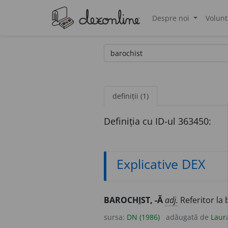
Despre noi
Volunt
®
definiții (1)
Definiția cu ID-ul 363450:
Explicative DEX
BAROCH
I
ST, -Ă
adj.
Referitor la
sursa:
DN (1986)
adăugată de
Laur