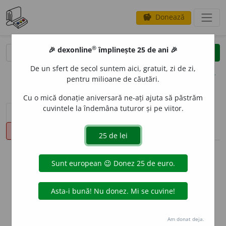
Donează
savings
®
®
🎉 dexonline
împlinește 25 de ani 🎉
caută
clear
search
De un sfert de secol suntem aici, gratuit, zi de zi,
opțiuni
pentru milioane de căutări.
Cu o mică donație aniversară ne-ați ajuta să păstrăm
cuvintele la îndemâna tuturor și pe viitor.
sinteza definițiilor (1)
definiții (19)
conjugări
pronunție
(7)
volume_up
info
Aceste definiții sunt compilate de
echipa dexonline. Definițiile
originale se află pe fila
definiții
.
info
Puteți reordona filele pe pagina de
preferințe
.
Am donat deja.
ascunde