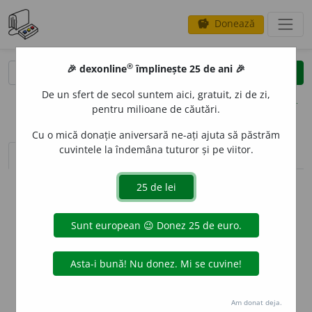
Donează
savings
®
®
🎉 dexonline
împlinește 25 de ani 🎉
caută
clear
search
De un sfert de secol suntem aici, gratuit, zi de zi,
opțiuni
pentru milioane de căutări.
Cu o mică donație aniversară ne-ați ajuta să păstrăm
cuvintele la îndemâna tuturor și pe viitor.
sinteza definițiilor (1)
definiții (17)
declinări
info
Aceste definiții sunt compilate de
echipa dexonline. Definițiile
originale se află pe fila
definiții
.
info
Puteți reordona filele pe pagina de
preferințe
.
ascunde
Am donat deja.