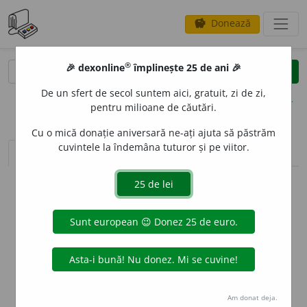
Donează
savings
®
®
🎉 dexonline
împlinește 25 de ani 🎉
caută
clear
search
De un sfert de secol suntem aici, gratuit, zi de zi,
opțiuni
pentru milioane de căutări.
Cu o mică donație aniversară ne-ați ajuta să păstrăm
cuvintele la îndemâna tuturor și pe viitor.
sinteza definițiilor (1)
definiții (17)
declinări
info
Aceste definiții sunt compilate de
echipa dexonline. Definițiile
originale se află pe fila
definiții
.
info
Puteți reordona filele pe pagina de
preferințe
.
ascunde
Am donat deja.