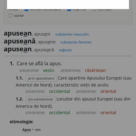
arată:
sensuri secundare
expresii
exemple
surse
apuse
a
n
, apus
e
ni
substantiv masculin
apuse
a
nă
, apus
e
ne
substantiv feminin
apuse
a
n
, apuse
a
nă
adjectiv
1.
Care se află la apus.
sinonime:
vestic
antonime:
răsăritean
1.1.
Care aparține Apusului Europei (sau
prin specializare
Americii de Nord), caracteristic vieții de acolo.
sinonime:
occidental
antonime:
oriental
1.2.
Locuitor din apusul Europei (sau din
(și) substantivat
America de Nord).
sinonime:
occidental
antonime:
oriental
etimologie:
Apus
+
-ean.