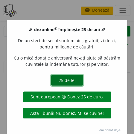
Donează
savings
®
®
🎉 dexonline
împlinește 25 de ani 🎉
caută
clear
search
De un sfert de secol suntem aici, gratuit, zi de zi,
opțiuni
pentru milioane de căutări.
Cu o mică donație aniversară ne-ați ajuta să păstrăm
cuvintele la îndemâna tuturor și pe viitor.
sinteza definițiilor (1)
definiții (5)
declinări
info
Aceste definiții sunt compilate de
echipa dexonline. Definițiile
originale se află pe fila
definiții
.
info
Puteți reordona filele pe pagina de
preferințe
.
ascunde
Am donat deja.