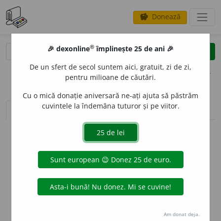
Donează
savings
®
®
🎉 dexonline
împlinește 25 de ani 🎉
caută
clear
search
De un sfert de secol suntem aici, gratuit, zi de zi,
opțiuni
pentru milioane de căutări.
Cu o mică donație aniversară ne-ați ajuta să păstrăm
cuvintele la îndemâna tuturor și pe viitor.
sinteza definițiilor (1)
definiții (7)
declinări
info
Aceste definiții sunt compilate de
echipa dexonline. Definițiile
originale se află pe fila
definiții
.
info
Puteți reordona filele pe pagina de
preferințe
.
ascunde
Am donat deja.