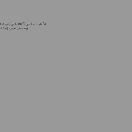
craping, crawling), sunt strict
lică (vezi licența).