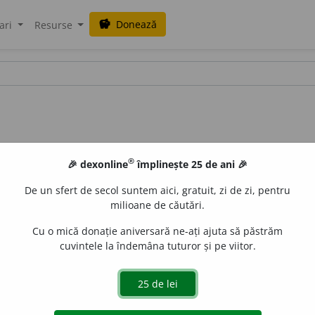
Donează
savings
ari
Resurse
®
🎉 dexonline
împlinește 25 de ani 🎉
De un sfert de secol suntem aici, gratuit, zi de zi, pentru
milioane de căutări.
Cu o mică donație aniversară ne-ați ajuta să păstrăm
cuvintele la îndemâna tuturor și pe viitor.
ultatea de a apercepe
¶
2 Însușirea de a fi aperceptibil [
fr.
].
 de
Onukka
acțiuni