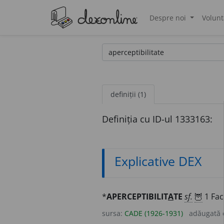
Despre noi
Volunt
®
definiții (1)
Definiția cu ID-ul 1333163:
Explicative DEX
*
APERCEPTIBILIT
A
TE
sf.
🦉
1 Fac
sursa:
CADE (1926-1931)
adăugată