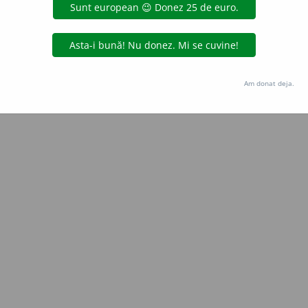
Copyright © 2004-2026 dexonline (https://dexonline.ro)
area datelor de pe acest site, inclusiv prin orice metode de extragere automată (web s
dul nostru prealabil scris, cu excepția seturilor de date oferite oficial spre utilizare pub
Am donat deja.
licență
confidențialitate
găzduit de
Hosterion