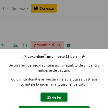
Donează
savings
ari
Resurse
pronunție
(1)
volume_up
 (9)
declinări
info
®
🎉 dexonline
împlinește 25 de ani 🎉
iniții sunt compilate de echipa dexonline. Definițiile originale se af
De un sfert de secol suntem aici, gratuit, zi de zi, pentru
 Puteți reordona filele pe pagina de
preferințe
.
milioane de căutări.
Cu o mică donație aniversară ne-ați ajuta să păstrăm
cuvintele la îndemâna tuturor și pe viitor.
presii
exemple
surse
adjectiv