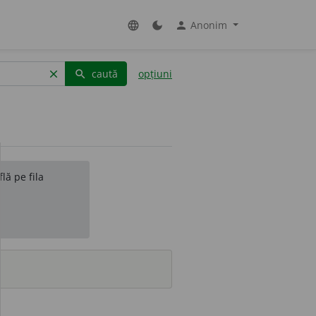
Anonim
language
dark_mode
person
caută
opțiuni
clear
search
lă pe fila