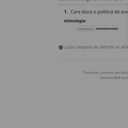
1.
Care duce o politică de an
etimologie:
annexionniste
limba franceză
Lista completă de definiții se află
info
Preluarea, stocarea sau utiliz
interzise fără acor