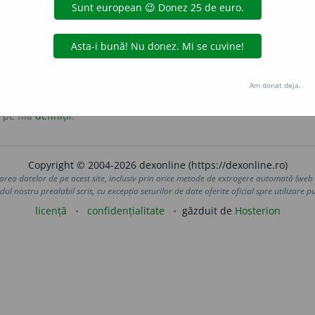
exiune, care susține anexionismul, specific anexionismului.
Am donat deja.
 pe fila
definiții
.
Copyright © 2004-2026 dexonline (https://dexonline.ro)
area datelor de pe acest site, inclusiv prin orice metode de extragere automată (web s
dul nostru prealabil scris, cu excepția seturilor de date oferite oficial spre utilizare pub
licență
confidențialitate
găzduit de
Hosterion