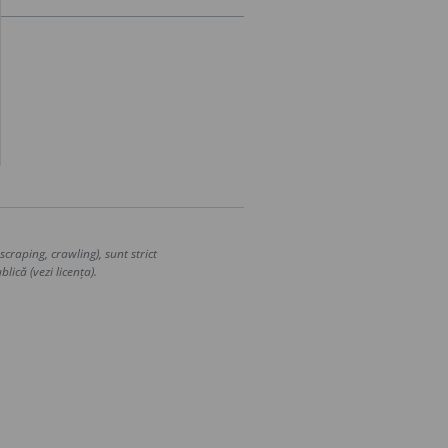
craping, crawling), sunt strict
lică (vezi licența).