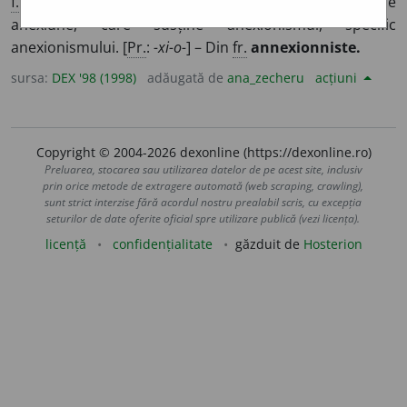
f.
Adept al anexionismului.
2.
Adj.
Care duce o politică de
anexiune, care susține anexionismul, specific
anexionismului. [
Pr.
:
-xi-o-
] – Din
fr.
annexionniste.
sursa:
DEX '98 (1998)
adăugată de
ana_zecheru
acțiuni
Copyright © 2004-2026 dexonline (https://dexonline.ro)
Preluarea, stocarea sau utilizarea datelor de pe acest site, inclusiv
prin orice metode de extragere automată (web scraping, crawling),
sunt strict interzise fără acordul nostru prealabil scris, cu excepția
seturilor de date oferite oficial spre utilizare publică (vezi licența).
licență
confidențialitate
găzduit de
Hosterion