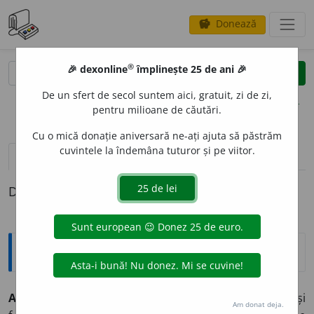
Donează
savings
®
®
🎉 dexonline
împlinește 25 de ani 🎉
caută
clear
search
De un sfert de secol suntem aici, gratuit, zi de zi,
opțiuni
pentru milioane de căutări.
Cu o mică donație aniversară ne-ați ajuta să păstrăm
cuvintele la îndemâna tuturor și pe viitor.
pronunție
(1)
volume_up
definiții (1)
Definiția cu ID-ul 29782:
Explicative DEX
ANEXION
I
ST, -Ă,
anexioniști, -ste,
s. m.
și
f.
,
adj.
1.
S. m.
și
Am donat deja.