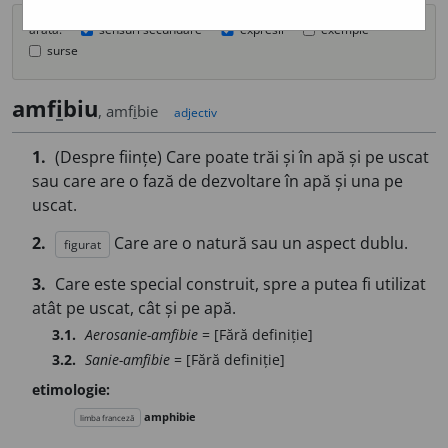
arată:
sensuri secundare
expresii
exemple
surse
amf
i
biu
, amf
i
bie
adjectiv
1.
(Despre ființe) Care poate trăi și în apă și pe uscat
sau care are o fază de dezvoltare în apă și una pe
uscat.
2.
Care are o natură sau un aspect dublu.
figurat
3.
Care este special construit, spre a putea fi utilizat
atât pe uscat, cât și pe apă.
3.1.
Aerosanie-amfibie
= [Fără definiție]
3.2.
Sanie-amfibie
= [Fără definiție]
etimologie:
amphibie
limba franceză