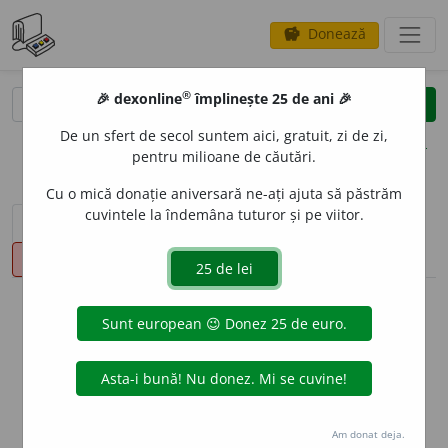
Donează
savings
®
®
🎉 dexonline
împlinește 25 de ani 🎉
caută
clear
search
De un sfert de secol suntem aici, gratuit, zi de zi,
opțiuni
pentru milioane de căutări.
Cu o mică donație aniversară ne-ați ajuta să păstrăm
cuvintele la îndemâna tuturor și pe viitor.
sinteza definițiilor (1)
definiții (20)
declinări
pronunție
(24)
volume_up
info
Aceste definiții sunt compilate de
echipa dexonline. Definițiile
originale se află pe fila
definiții
.
info
Puteți reordona filele pe pagina de
preferințe
.
Am donat deja.
ascunde