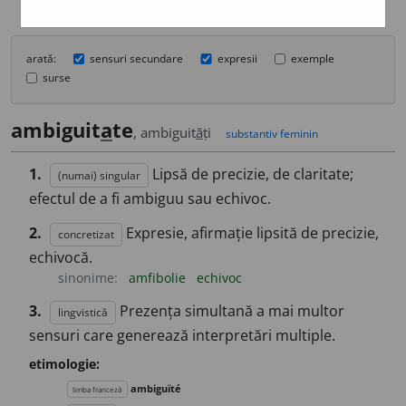
arată:
sensuri secundare
expresii
exemple
surse
ambiguit
a
te
, ambiguit
ă
ți
substantiv feminin
1.
Lipsă de precizie, de claritate;
(numai) singular
efectul de a fi ambiguu sau echivoc.
2.
Expresie, afirmație lipsită de precizie,
concretizat
echivocă.
sinonime:
amfibolie
echivoc
3.
Prezența simultană a mai multor
lingvistică
sensuri care generează interpretări multiple.
etimologie:
ambiguïté
limba franceză