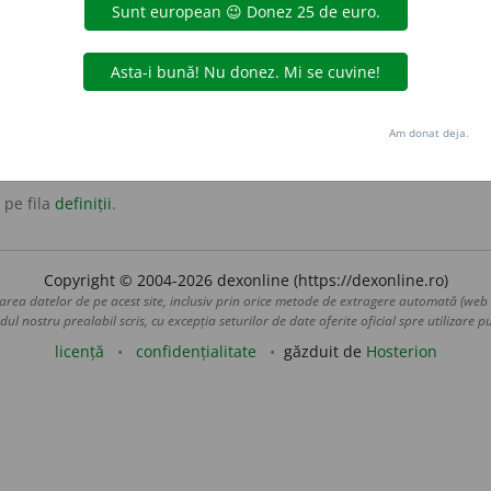
cici, în a cărei structură cristalină o parte din ionii de siliciu
Am donat deja.
 pe fila
definiții
.
Copyright © 2004-2026 dexonline (https://dexonline.ro)
area datelor de pe acest site, inclusiv prin orice metode de extragere automată (web s
dul nostru prealabil scris, cu excepția seturilor de date oferite oficial spre utilizare pub
licență
confidențialitate
găzduit de
Hosterion