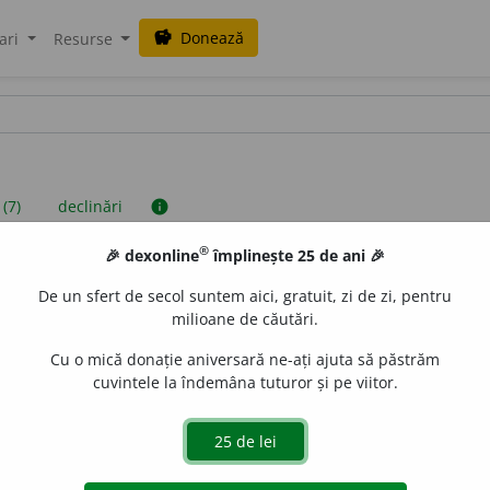
Donează
savings
ari
Resurse
 (7)
declinări
info
®
🎉 dexonline
împlinește 25 de ani 🎉
iniții sunt compilate de echipa dexonline. Definițiile originale se af
De un sfert de secol suntem aici, gratuit, zi de zi, pentru
 Puteți reordona filele pe pagina de
preferințe
.
milioane de căutări.
Cu o mică donație aniversară ne-ați ajuta să păstrăm
cuvintele la îndemâna tuturor și pe viitor.
presii
exemple
surse
a
ți
substantiv masculin