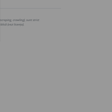
craping, crawling), sunt strict
lică (vezi licența).