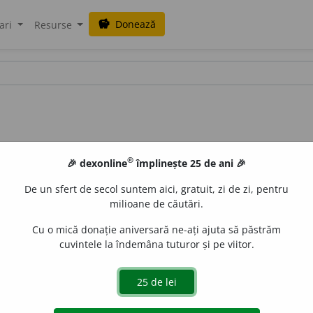
Donează
savings
ari
Resurse
®
🎉 dexonline
împlinește 25 de ani 🎉
De un sfert de secol suntem aici, gratuit, zi de zi, pentru
milioane de căutări.
Cu o mică donație aniversară ne-ați ajuta să păstrăm
cuvintele la îndemâna tuturor și pe viitor.
ă din silice și alumină. (<
fr.
alumosilicate
)
e
raduborza
acțiuni