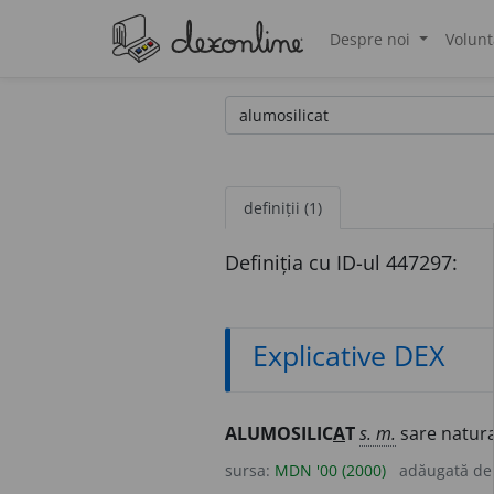
Despre noi
Volunt
®
definiții (1)
Definiția cu ID-ul 447297:
Explicative DEX
ALUMOSILIC
A
T
s. m.
sare natural
sursa:
MDN '00 (2000)
adăugată d