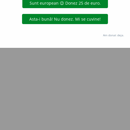
Copyright © 2004-2026 dexonline (https://dexonline.ro)
area datelor de pe acest site, inclusiv prin orice metode de extragere automată (web s
dul nostru prealabil scris, cu excepția seturilor de date oferite oficial spre utilizare pub
Am donat deja.
licență
confidențialitate
găzduit de
Hosterion