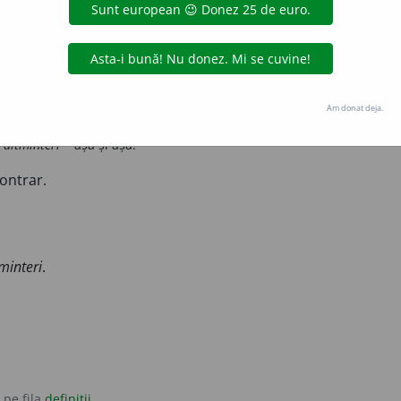
mva
altfel
antonime:
astfel
așa
e schimba.
Am donat deja.
trea... aimintrea
= într-un fel, într-alt fel.
i altminteri
= așa și așa.
contrar.
tminteri
.
 pe fila
definiții
.