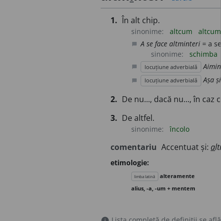
1.
În alt chip.
sinonime:
altcum
altcu
A se face altminteri
= a s
chat_bubble
sinonime:
schimba
Aimin
locuțiune adverbială
chat_bubble
Așa ș
locuțiune adverbială
chat_bubble
2.
De nu..., dacă nu..., în caz 
3.
De altfel.
sinonime:
încolo
comentariu
Accentuat și:
a
l
etimologie:
alteramente
limba latină
alius, -a, -um + mentem
Lista completă de definiții se află
info