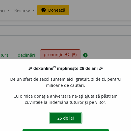
Donează
savings
ari
Resurse
pronunție
(5)
volume_up
 (64)
declinări
info
®
🎉 dexonline
împlinește 25 de ani 🎉
iniții sunt compilate de echipa dexonline. Definițiile originale se af
De un sfert de secol suntem aici, gratuit, zi de zi, pentru
 Puteți reordona filele pe pagina de
preferințe
.
milioane de căutări.
Cu o mică donație aniversară ne-ați ajuta să păstrăm
cuvintele la îndemâna tuturor și pe viitor.
presii
exemple
surse