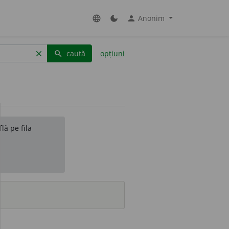
Anonim
language
dark_mode
person
caută
opțiuni
clear
search
lă pe fila