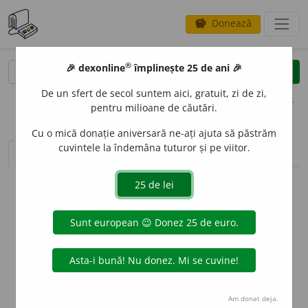
Donează
savings
®
®
🎉 dexonline
împlinește 25 de ani 🎉
caută
clear
search
De un sfert de secol suntem aici, gratuit, zi de zi,
opțiuni
pentru milioane de căutări.
Cu o mică donație aniversară ne-ați ajuta să păstrăm
cuvintele la îndemâna tuturor și pe viitor.
sinteza definițiilor (1)
definiții (6)
declinări
info
Aceste definiții sunt compilate de
echipa dexonline. Definițiile
originale se află pe fila
definiții
.
info
Puteți reordona filele pe pagina de
preferințe
.
ascunde
Am donat deja.