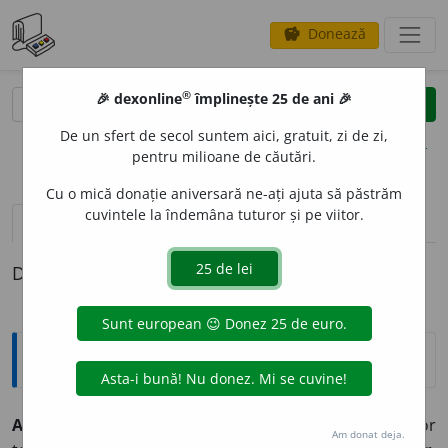
Donează
savings
®
®
🎉 dexonline
împlinește 25 de ani 🎉
caută
clear
search
De un sfert de secol suntem aici, gratuit, zi de zi,
opțiuni
pentru milioane de căutări.
Cu o mică donație aniversară ne-ați ajuta să păstrăm
cuvintele la îndemâna tuturor și pe viitor.
definiții (1)
Definiția cu ID-ul 361090:
Explicative DEX
ALEGOR
I
ST, -Ă
s.m.
și
f.
Cel care explică alegoriile unor
Am donat deja.