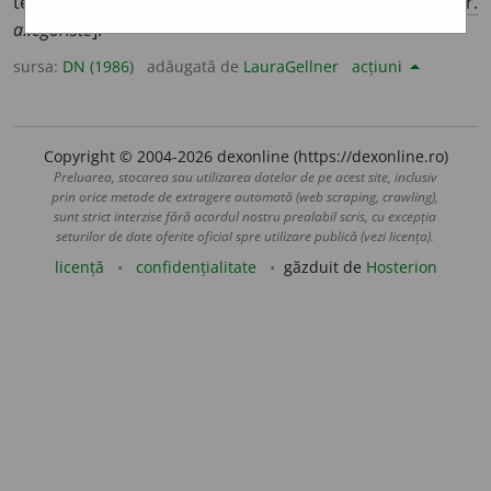
texte, ale unor autori etc. ♦ autor de alegorii. [<
fr.
allégoriste
].
sursa:
DN (1986)
adăugată de
LauraGellner
acțiuni
Copyright © 2004-2026 dexonline (https://dexonline.ro)
Preluarea, stocarea sau utilizarea datelor de pe acest site, inclusiv
prin orice metode de extragere automată (web scraping, crawling),
sunt strict interzise fără acordul nostru prealabil scris, cu excepția
seturilor de date oferite oficial spre utilizare publică (vezi licența).
licență
confidențialitate
găzduit de
Hosterion