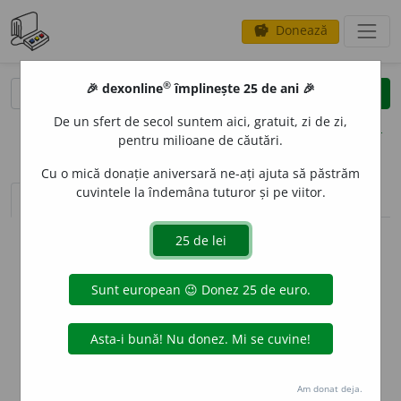
Donează
savings
®
®
🎉 dexonline
împlinește 25 de ani 🎉
caută
clear
search
De un sfert de secol suntem aici, gratuit, zi de zi,
opțiuni
pentru milioane de căutări.
Cu o mică donație aniversară ne-ați ajuta să păstrăm
cuvintele la îndemâna tuturor și pe viitor.
sinteza definițiilor (1)
definiții (13)
declinări
info
Aceste definiții sunt compilate de
echipa dexonline. Definițiile
originale se află pe fila
definiții
.
info
Puteți reordona filele pe pagina de
preferințe
.
ascunde
Am donat deja.