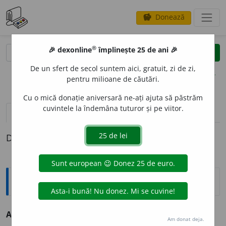
Donează
savings
®
®
🎉 dexonline
împlinește 25 de ani 🎉
caută
clear
search
De un sfert de secol suntem aici, gratuit, zi de zi,
opțiuni
pentru milioane de căutări.
Cu o mică donație aniversară ne-ați ajuta să păstrăm
cuvintele la îndemâna tuturor și pe viitor.
definiții (1)
Definiția cu ID-ul 824787:
Explicative DEX
ALB
I
U, -
I
E,
albii,
adj.
(Rar) Albicios. –
Alb
+
suf.
-iu.
Am donat deja.