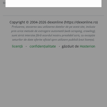
sursa:
DEX '09 (2009)
adăugată de
LauraGellner
acțiuni
Copyright © 2004-2026 dexonline (https://dexonline.ro)
Preluarea, stocarea sau utilizarea datelor de pe acest site, inclusiv
prin orice metode de extragere automată (web scraping, crawling),
sunt strict interzise fără acordul nostru prealabil scris, cu excepția
seturilor de date oferite oficial spre utilizare publică (vezi licența).
licență
confidențialitate
găzduit de
Hosterion