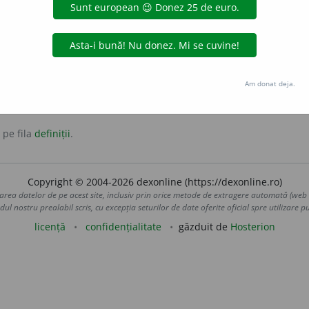
substantiv feminin
lă
.
Am donat deja.
 pe fila
definiții
.
Copyright © 2004-2026 dexonline (https://dexonline.ro)
area datelor de pe acest site, inclusiv prin orice metode de extragere automată (web s
dul nostru prealabil scris, cu excepția seturilor de date oferite oficial spre utilizare pub
licență
confidențialitate
găzduit de
Hosterion