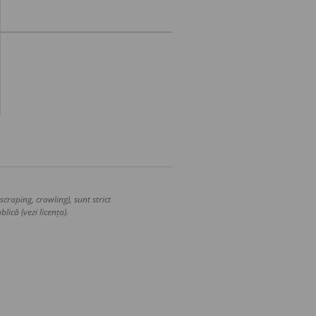
craping, crawling), sunt strict
lică (vezi licența).