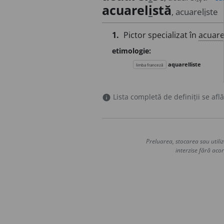
acuarel
i
stă
, acuarel
i
ste
1.
Pictor specializat în
acuare
etimologie:
aquarelliste
limba franceză
Lista completă de definiții se află
info
Preluarea, stocarea sau utiliz
interzise fără acor