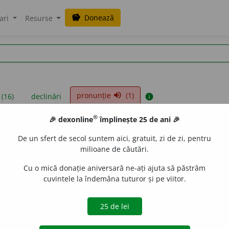
Donează
savings
ari
Resurse
pronunție
(1)
volume_up
 (16)
declinări
info
®
🎉 dexonline
împlinește 25 de ani 🎉
iniții sunt compilate de echipa dexonline. Definițiile originale se af
De un sfert de secol suntem aici, gratuit, zi de zi, pentru
 Puteți reordona filele pe pagina de
preferințe
.
milioane de căutări.
Cu o mică donație aniversară ne-ați ajuta să păstrăm
cuvintele la îndemâna tuturor și pe viitor.
presii
exemple
surse
bstantiv masculin