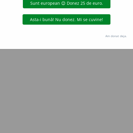
Copyright © 2004-2026 dexonline (https://dexonline.ro)
area datelor de pe acest site, inclusiv prin orice metode de extragere automată (web s
dul nostru prealabil scris, cu excepția seturilor de date oferite oficial spre utilizare pub
Am donat deja.
licență
confidențialitate
găzduit de
Hosterion