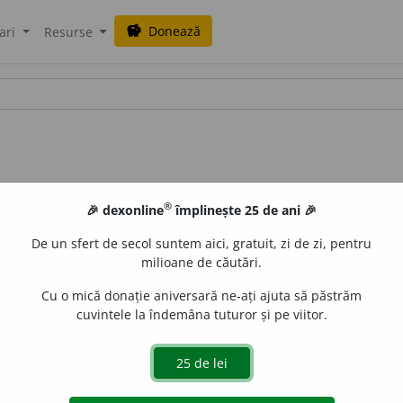
Donează
savings
ari
Resurse
®
🎉 dexonline
împlinește 25 de ani 🎉
De un sfert de secol suntem aici, gratuit, zi de zi, pentru
milioane de căutări.
Cu o mică donație aniversară ne-ați ajuta să păstrăm
cuvintele la îndemâna tuturor și pe viitor.
s. m.
și
f.
Pictor specializat în acuarelă (
3
). [
Pr.
:
-cu-a-
] – Din
f
ana_zecheru
acțiuni