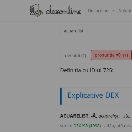
Despre noi
Volunt
®
pronunție
(1)
volume_up
definiții (1)
Definiția cu ID-ul 725:
Explicative DEX
ACUAREL
I
ST, -Ă,
acuareliști, -ste,
sursa:
DEX '98 (1998)
adăugată de