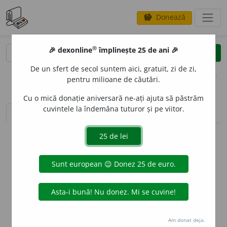
Donează
savings
®
®
🎉 dexonline
împlinește 25 de ani 🎉
caută
clear
search
De un sfert de secol suntem aici, gratuit, zi de zi,
opțiuni
pentru milioane de căutări.
Cu o mică donație aniversară ne-ați ajuta să păstrăm
cuvintele la îndemâna tuturor și pe viitor.
sinteza definițiilor (1)
definiții (5)
declinări
info
Aceste definiții sunt compilate de
echipa dexonline. Definițiile
originale se află pe fila
definiții
.
info
Puteți reordona filele pe pagina de
preferințe
.
ascunde
Am donat deja.