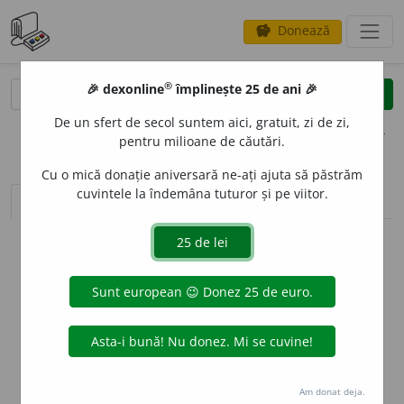
Donează
savings
®
®
🎉 dexonline
împlinește 25 de ani 🎉
caută
clear
search
De un sfert de secol suntem aici, gratuit, zi de zi,
opțiuni
pentru milioane de căutări.
Cu o mică donație aniversară ne-ați ajuta să păstrăm
cuvintele la îndemâna tuturor și pe viitor.
sinteza definițiilor (1)
definiții (2)
declinări
info
Aceste definiții sunt compilate de
echipa dexonline. Definițiile
originale se află pe fila
definiții
.
info
Puteți reordona filele pe pagina de
preferințe
.
ascunde
Am donat deja.