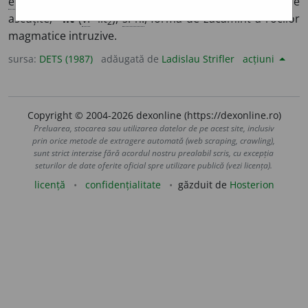
engl.
id.
>
rom.
acmo-.
□
~fil
(
v.
-fil
),
adj.
, cu frunze
2
ascuțite;
~lit
(
v.
-lit
),
s. n.
, formă de zăcămînt a rocilor
2
magmatice intruzive.
sursa:
DETS (1987)
adăugată de
Ladislau Strifler
acțiuni
Copyright © 2004-2026 dexonline (https://dexonline.ro)
Preluarea, stocarea sau utilizarea datelor de pe acest site, inclusiv
prin orice metode de extragere automată (web scraping, crawling),
sunt strict interzise fără acordul nostru prealabil scris, cu excepția
seturilor de date oferite oficial spre utilizare publică (vezi licența).
licență
confidențialitate
găzduit de
Hosterion