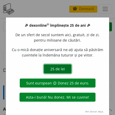
Donează
savings
®
®
🎉 dexonline
împlinește 25 de ani 🎉
caută
clear
search
De un sfert de secol suntem aici, gratuit, zi de zi,
opțiuni
pentru milioane de căutări.
Cu o mică donație aniversară ne-ați ajuta să păstrăm
cuvintele la îndemâna tuturor și pe viitor.
definiții (1)
Definiția cu ID-ul 983615:
Jargon
ACMO-
„ascuțit, intruziv”. ◊
gr.
akme
„vîrf” >
fr.
acmo
-,
Am donat deja.