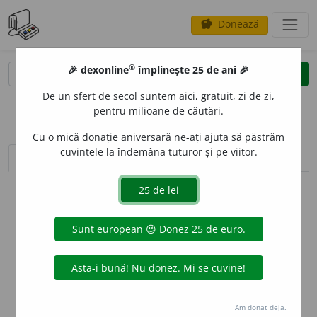
Donează
savings
®
®
🎉 dexonline
împlinește 25 de ani 🎉
caută
clear
search
De un sfert de secol suntem aici, gratuit, zi de zi,
opțiuni
pentru milioane de căutări.
Cu o mică donație aniversară ne-ați ajuta să păstrăm
cuvintele la îndemâna tuturor și pe viitor.
sinteza definițiilor (1)
definiții (19)
conjugări
info
Aceste definiții sunt compilate de
echipa dexonline. Definițiile
originale se află pe fila
definiții
.
info
Puteți reordona filele pe pagina de
preferințe
.
ascunde
Am donat deja.