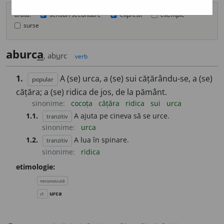
arată:
sensuri secundare
expresii
exemple
surse
aburc
a
, ab
u
rc
verb
1.
A (se) urca, a (se) sui cățărându-se, a (se)
popular
cățăra; a (se) ridica de jos, de la pământ.
sinonime:
cocoța
cățăra
ridica
sui
urca
1.1.
A ajuta pe cineva să se urce.
tranzitiv
sinonime:
urca
1.2.
A lua în spinare.
tranzitiv
sinonime:
ridica
etimologie:
necunoscută
urca
cf.