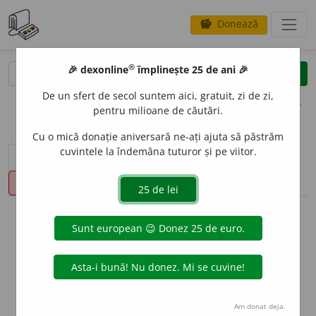
Donează
savings
®
®
🎉 dexonline
împlinește 25 de ani 🎉
caută
clear
search
De un sfert de secol suntem aici, gratuit, zi de zi,
opțiuni
pentru milioane de căutări.
Cu o mică donație aniversară ne-ați ajuta să păstrăm
cuvintele la îndemâna tuturor și pe viitor.
sinteza definițiilor (1)
definiții (13)
declinări
pronunție
(8)
volume_up
info
Aceste definiții sunt compilate de
echipa dexonline. Definițiile
originale se află pe fila
definiții
.
info
Puteți reordona filele pe pagina de
preferințe
.
Am donat deja.
ascunde