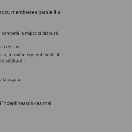
 rost, menținerea paralelă a
n bombată la mijloc și dispusă
cea de sus.
esta, formând organul mobil al
 de bătătură.
afa jugului.
să îndeplinească cea mai