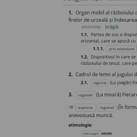
1.
Organ mobil al războiului d
firelor de urzeală și îndesarea
sinonime:
brâglă
1.1.
Partea de sus a dispoz
orizontal, care se apucă c
1.1.1.
prin extensiune
1.2.
Dispozitivul în care s
războiului de țesut, care p
2.
Cadrul de lemn al jugului de
2.1.
(La joagăr) F
regional
3.
(La moară) Fiecar
regional
(În for
expresie
regional
chat_bubble
anevoioasă muncă.
etimologie:
vatala
limba bulgară