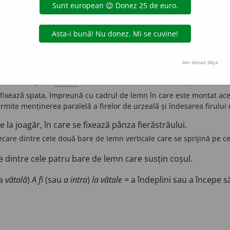
e țesut, care susține spata și permite dirijarea suveicii prin
 firului de bătătură.
itivului în care se fixează spata, alcătuită dintr-o scândură de lem
Am donat deja.
u mâna.
Partea de jos a
vatalei
, formată dintr-o bară de lemn, paralelă cu 
e fixează spata, împreună cu cadrul de lemn în care este montat ac
ermite menținerea paralelă a firelor de urzeală și îndesarea firului
 la joagăr, în care se fixează pânza fierăstrăului.
iecare dintre cele două bare de lemn verticale care se sprijină pe ce
e dintre cele patru bare de lemn care susțin coșul.
ma
vătală
)
A fi
(sau
a intra
)
la vătale
= a îndeplini sau a începe 