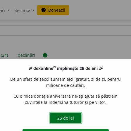
Donează
savings
ari
Resurse
 (24)
declinări
info
®
🎉 dexonline
împlinește 25 de ani 🎉
iniții sunt compilate de echipa dexonline. Definițiile originale se af
De un sfert de secol suntem aici, gratuit, zi de zi, pentru
 Puteți reordona filele pe pagina de
preferințe
.
milioane de căutări.
Cu o mică donație aniversară ne-ați ajuta să păstrăm
cuvintele la îndemâna tuturor și pe viitor.
presii
exemple
surse
nin