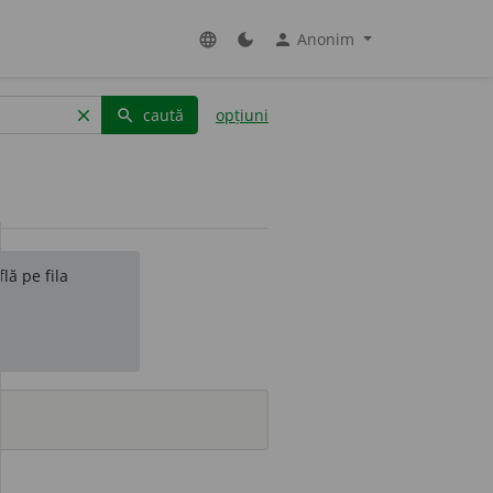
Anonim
language
dark_mode
person
caută
opțiuni
clear
search
lă pe fila