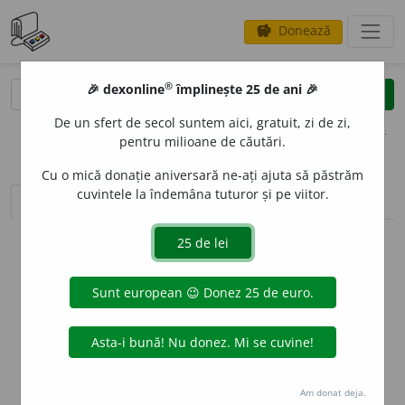
Donează
savings
®
®
🎉 dexonline
împlinește 25 de ani 🎉
caută
clear
search
De un sfert de secol suntem aici, gratuit, zi de zi,
opțiuni
pentru milioane de căutări.
Cu o mică donație aniversară ne-ați ajuta să păstrăm
cuvintele la îndemâna tuturor și pe viitor.
sinteza definițiilor (1)
definiții (17)
declinări
info
Aceste definiții sunt compilate de
echipa dexonline. Definițiile
originale se află pe fila
definiții
.
info
Puteți reordona filele pe pagina de
preferințe
.
ascunde
Am donat deja.