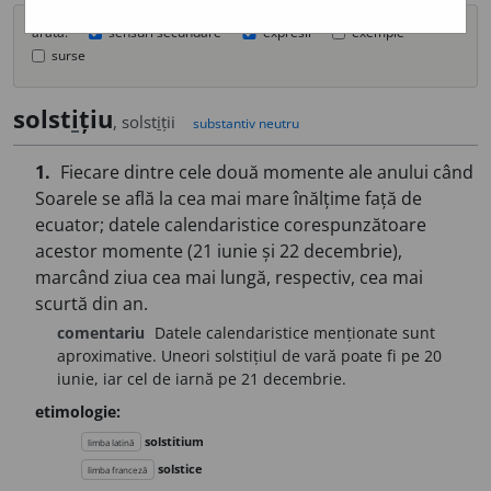
arată:
sensuri secundare
expresii
exemple
surse
solst
i
țiu
, solst
i
ții
substantiv neutru
1.
Fiecare dintre cele două momente ale anului când
Soarele se află la cea mai mare înălțime față de
ecuator; datele calendaristice corespunzătoare
acestor momente (21 iunie și 22 decembrie),
marcând ziua cea mai lungă, respectiv, cea mai
scurtă din an.
comentariu
Datele calendaristice menționate sunt
aproximative. Uneori solstițiul de vară poate fi pe 20
iunie, iar cel de iarnă pe 21 decembrie.
etimologie:
solstitium
limba latină
solstice
limba franceză