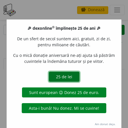
Donează
savings
®
®
🎉 dexonline
împlinește 25 de ani 🎉
caută
clear
search
De un sfert de secol suntem aici, gratuit, zi de zi,
opțiuni
pentru milioane de căutări.
Cu o mică donație aniversară ne-ați ajuta să păstrăm
cuvintele la îndemâna tuturor și pe viitor.
sinteza definițiilor (1)
definiții (7)
declinări
info
Aceste definiții sunt compilate de
echipa dexonline. Definițiile
originale se află pe fila
definiții
.
info
Puteți reordona filele pe pagina de
preferințe
.
ascunde
Am donat deja.