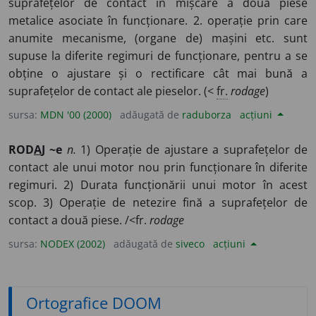
suprafețelor de contact în mișcare a două piese
metalice asociate în funcționare. 2. operație prin care
anumite mecanisme, (organe de) mașini etc. sunt
supuse la diferite regimuri de funcționare, pentru a se
obține o ajustare și o rectificare cât mai bună a
suprafețelor de contact ale pieselor. (<
fr.
rodage
)
sursa:
MDN '00 (2000)
adăugată de
raduborza
acțiuni
ROD
A
J ~e
n.
1) Operație de ajustare a suprafețelor de
contact ale unui motor nou prin funcționare în diferite
regimuri. 2) Durata funcționării unui motor în acest
scop. 3) Operație de netezire fină a suprafețelor de
contact a două piese. /<fr.
rodage
sursa:
NODEX (2002)
adăugată de
siveco
acțiuni
Ortografice DOOM