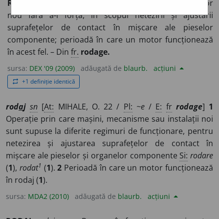
ROD
A
J,
rodaje,
s. n.
Punere în funcțiune a unui motor
nou fără a-l forța, în scopul netezirii și ajustării
suprafețelor de contact în mișcare ale pieselor
componente; perioadă în care un motor funcționează
în acest fel. – Din
fr.
rodage.
sursa:
DEX '09 (2009)
adăugată de
blaurb.
acțiuni
+1 definiție identică
repeat
rod
a
j
sn
[
At:
MIHALE, O. 22 /
Pl:
~e
/
E:
fr
rodage
]
1
Operație prin care mașini, mecanisme sau instalații noi
sunt supuse la diferite regimuri de funcționare, pentru
netezirea și ajustarea suprafețelor de contact în
mișcare ale pieselor și organelor componente
Si:
rodare
1
(
1
),
rodat
(
1
).
2
Perioadă în care un motor funcționează
în rodaj (
1
).
sursa:
MDA2 (2010)
adăugată de
blaurb.
acțiuni