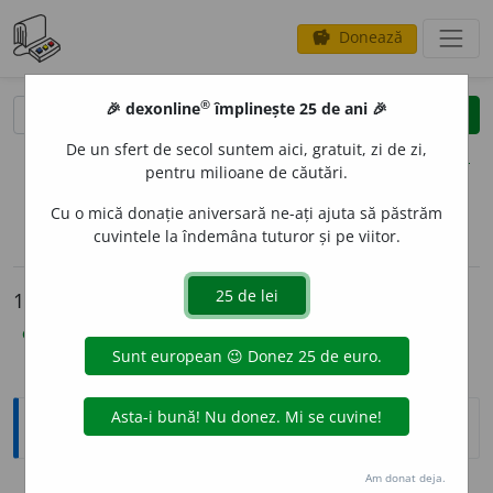
Donează
savings
®
®
🎉 dexonline
împlinește 25 de ani 🎉
caută
clear
search
De un sfert de secol suntem aici, gratuit, zi de zi,
opțiuni
pentru milioane de căutări.
Cu o mică donație aniversară ne-ați ajuta să păstrăm
cuvintele la îndemâna tuturor și pe viitor.
sinteza definițiilor (1)
definiții (11)
declinări
info
11 definiții pentru
rodaj
explicative DEX
(6)
ortografice DOOM
(4)
sinonime
(1)
Explicative DEX
Am donat deja.