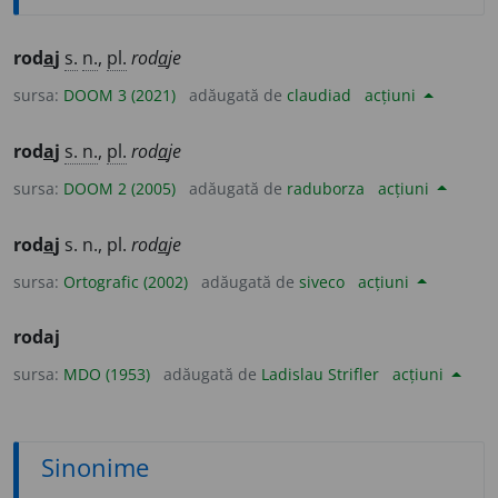
rod
a
j
s.
n.
,
pl.
rod
a
je
sursa:
DOOM 3 (2021)
adăugată de
claudiad
acțiuni
rod
a
j
s. n.
,
pl.
rod
a
je
sursa:
DOOM 2 (2005)
adăugată de
raduborza
acțiuni
rod
a
j
s. n., pl.
rod
a
je
sursa:
Ortografic (2002)
adăugată de
siveco
acțiuni
rodaj
sursa:
MDO (1953)
adăugată de
Ladislau Strifler
acțiuni
Sinonime