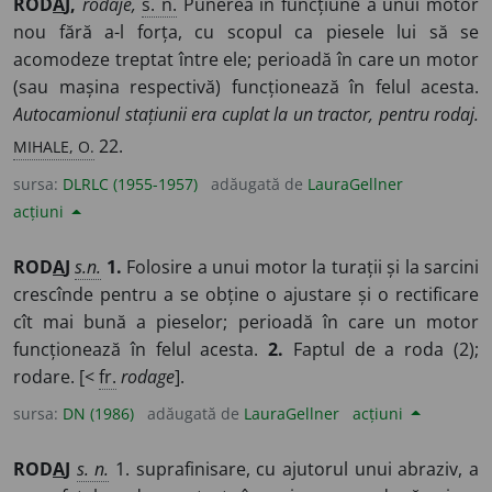
ROD
A
J,
rodaje,
s. n.
Punerea în funcțiune a unui motor
nou fără a-l forța, cu scopul ca piesele lui să se
acomodeze treptat între ele; perioadă în care un motor
(sau mașina respectivă) funcționează în felul acesta.
Autocamionul stațiunii era cuplat la un tractor, pentru rodaj.
MIHALE, O.
22.
sursa:
DLRLC (1955-1957)
adăugată de
LauraGellner
acțiuni
ROD
A
J
s.n.
1.
Folosire a unui motor la turații și la sarcini
crescînde pentru a se obține o ajustare și o rectificare
cît mai bună a pieselor; perioadă în care un motor
funcționează în felul acesta.
2.
Faptul de a roda (2);
rodare. [<
fr.
rodage
].
sursa:
DN (1986)
adăugată de
LauraGellner
acțiuni
ROD
A
J
s. n.
1. suprafinisare, cu ajutorul unui abraziv, a