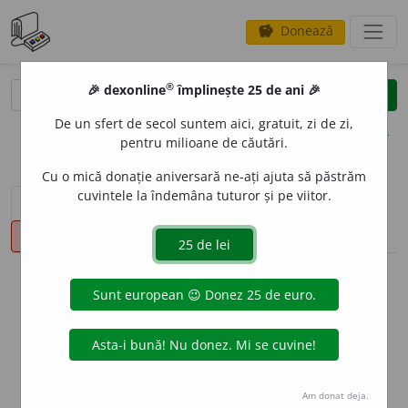
Donează
savings
®
®
🎉 dexonline
împlinește 25 de ani 🎉
caută
clear
search
De un sfert de secol suntem aici, gratuit, zi de zi,
opțiuni
pentru milioane de căutări.
Cu o mică donație aniversară ne-ați ajuta să păstrăm
cuvintele la îndemâna tuturor și pe viitor.
sinteza definițiilor (1)
definiții (17)
declinări
pronunție
(50)
volume_up
info
Aceste definiții sunt compilate de
echipa dexonline. Definițiile
originale se află pe fila
definiții
.
info
Puteți reordona filele pe pagina de
preferințe
.
Am donat deja.
ascunde