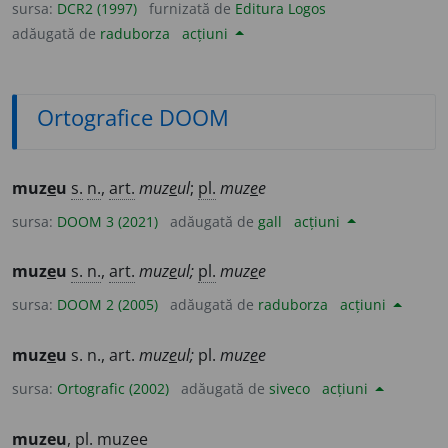
sursa:
DCR2 (1997)
furnizată de
Editura Logos
adăugată de
raduborza
acțiuni
Ortografice DOOM
muz
e
u
s.
n.
,
art.
muz
e
ul
;
pl.
muz
e
e
sursa:
DOOM 3 (2021)
adăugată de
gall
acțiuni
muz
e
u
s. n.
,
art.
muz
e
ul;
pl.
muz
e
e
sursa:
DOOM 2 (2005)
adăugată de
raduborza
acțiuni
muz
e
u
s. n., art.
muz
e
ul;
pl.
muz
e
e
sursa:
Ortografic (2002)
adăugată de
siveco
acțiuni
muzeu
,
pl.
muzee