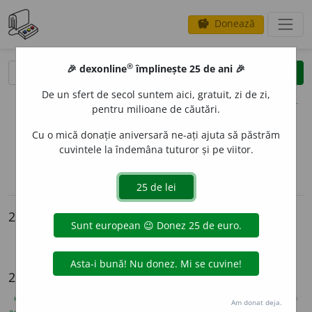
Donează
savings
®
®
🎉 dexonline
împlinește 25 de ani 🎉
caută
clear
search
De un sfert de secol suntem aici, gratuit, zi de zi,
opțiuni
pentru milioane de căutări.
Cu o mică donație aniversară ne-ați ajuta să păstrăm
cuvintele la îndemâna tuturor și pe viitor.
sinteza definițiilor (2)
definiții (29)
declinări
pronunție
(50)
volume_up
articole (1)
info
2 intrări
muzeu
casă-muzeu
29 de definiții
explicative DEX
(19)
ortografice DOOM
(7)
enciclopedice
(1)
Am donat deja.