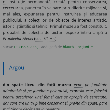
n.
instituție permanentă, creată pentru conservarea,
cercetarea, punerea în valoare prin diferite mijloace și,
mai ales, expunerea pentru instruirea și educarea
publicului, a colecțiilor de obiecte de interes artistic,
istoric, științific și tehnic. Primul muzeu a fost constituit,
probabil, de colecția de picturi expuse într-o aripă a
Propileelor Atenei
(
sec.
5
î. Hr.
).
sursa:
DE (1993-2009)
adăugată de
blaurb.
acțiuni
Argou
din spate liceu, din față muzeu
expr.
pe jumătate
admirativă și pe jumătate peiorativă, expresia este folosită
pentru descrierea unei femei care se apropie de senectute,
dar care are un trup bine conservat și, privită din spate, pare
mai tânără decât este în realitate.