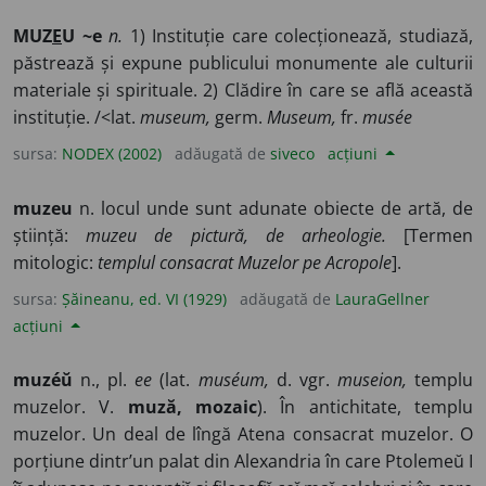
MUZ
E
U ~e
n.
1) Instituție care colecționează, studiază,
păstrează și expune publicului monumente ale culturii
materiale și spirituale. 2) Clădire în care se află această
instituție. /<lat.
museum,
germ.
Museum,
fr.
musée
sursa:
NODEX (2002)
adăugată de
siveco
acțiuni
muzeu
n. locul unde sunt adunate obiecte de artă, de
știință:
muzeu de pictură, de arheologie.
[Termen
mitologic:
templul consacrat Muzelor pe Acropole
].
sursa:
Șăineanu, ed. VI (1929)
adăugată de
LauraGellner
acțiuni
muzéŭ
n., pl.
ee
(lat.
muséum,
d. vgr.
museion,
templu
muzelor. V.
muză, mozaic
). În antichitate, templu
muzelor. Un deal de lîngă Atena consacrat muzelor. O
porțiune dintr’un palat din Alexandria în care Ptolemeŭ I