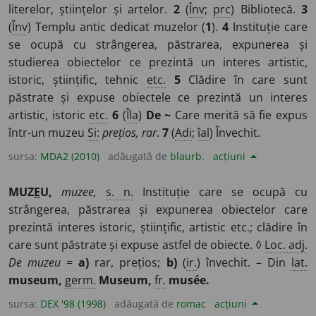
literelor, științelor și artelor.
2
(
Înv
;
prc
) Bibliotecă.
3
(
Înv
) Templu antic dedicat muzelor (
1
).
4
Instituție care
se ocupă cu strângerea, păstrarea, expunerea și
studierea obiectelor ce prezintă un interes artistic,
istoric, științific, tehnic
etc.
5
Clădire în care sunt
păstrate și expuse obiectele ce prezintă un interes
artistic, istoric
etc.
6
(
Îla
)
De ~
Care merită să fie expus
într-un muzeu
Si:
prețios, rar
.
7
(
Adi
;
îal
) Învechit.
sursa:
MDA2 (2010)
adăugată de
blaurb.
acțiuni
MUZ
E
U,
muzee,
s. n.
Instituție care se ocupă cu
strângerea, păstrarea și expunerea obiectelor care
prezintă interes istoric, științific, artistic etc.; clădire în
care sunt păstrate și expuse astfel de obiecte. ◊
Loc. adj.
De muzeu
=
a)
rar, prețios;
b)
(
ir.
) învechit. – Din
lat.
museum,
germ.
Museum,
fr.
musée.
sursa:
DEX '98 (1998)
adăugată de
romac
acțiuni