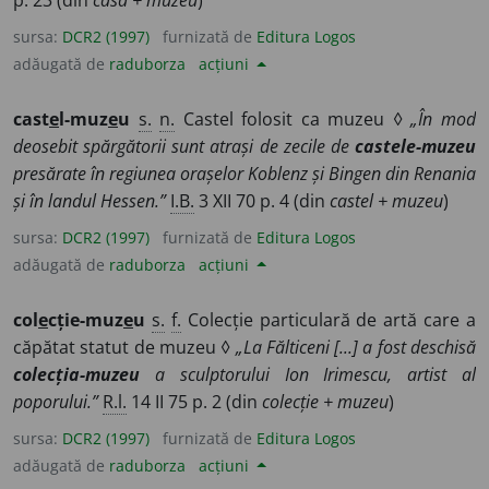
p. 23 (din
casă + muzeu
)
sursa:
DCR2 (1997)
furnizată de
Editura Logos
adăugată de
raduborza
acțiuni
cast
e
l-muz
e
u
s.
n.
Castel folosit ca muzeu ◊
„În mod
deosebit spărgătorii sunt atrași de zecile de
castele-muzeu
presărate în regiunea orașelor Koblenz și Bingen din Renania
și în landul Hessen.”
I.B.
3 XII 70 p. 4 (din
castel + muzeu
)
sursa:
DCR2 (1997)
furnizată de
Editura Logos
adăugată de
raduborza
acțiuni
col
e
cție-muz
e
u
s.
f.
Colecție particulară de artă care a
căpătat statut de muzeu ◊
„La Fălticeni [...] a fost deschisă
colecția-muzeu
a sculptorului Ion Irimescu, artist al
poporului.”
R.l.
14 II 75 p. 2 (din
colecție + muzeu
)
sursa:
DCR2 (1997)
furnizată de
Editura Logos
adăugată de
raduborza
acțiuni