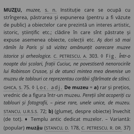
MUZ
E
U,
muzee,
s. n.
Instituție care se ocupă cu
strîngerea, păstrarea și expunerea (pentru a fi văzute
de public) a obiectelor care prezintă un interes artistic,
istoric, științific etc.; clădire în care sînt păstrate și
expuse asemenea obiecte, colecții etc.
Aș dori să mai
rămîn la Paris și să vizitez amănunțit oarecare muzee
C. PETRESCU, A.
istorice și arheologice.
303. ◊
Fig.
Într-o
noapte doi școlari, frații Cuciuc, ne povestiseră nenorocirile
lui Robinson Crusoe, și de atunci mintea mea devenise un
muzeu de tablouri ce reprezentau corăbii sfărîmate de stînci.
GHICA, S.
75. ◊
Loc. adj.
De muzeu
=
a)
rar și prețios,
vrednic de a figura într-un muzeu.
Pereții sînt acoperiți cu
tablouri și fotografii,
–
piese rare, unele unice, de muzeu.
STANCU, U.R.S.S.
72;
b)
(glumeț, despre obiecte) învechit
(de tot). ♦ Templu antic dedicat muzelor. – Variantă:
STANCU, D.
C. PETRESCU, R. DR.
(popular)
muz
ă
u
(
178,
37)