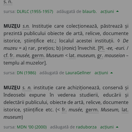
s. n.
sursa:
DLRLC (1955-1957)
adăugată de
blaurb.
acțiuni
MUZ
E
U
s.n.
Instituție care colecționează, păstrează și
prezintă publicului obiecte de artă, relicve, documente
istorice, științifice etc.; localul acestei instituții. ◊
De
muzeu
= a) rar, prețios; b) (
ironic
) învechit. [
Pl.
-ee, -euri.
/
cf.
fr.
musée,
germ.
Museum
<
lat.
museum,
gr.
mouseion
–
templu al muzelor].
sursa:
DN (1986)
adăugată de
LauraGellner
acțiuni
MUZ
E
U
s. n.
instituție care achiziționează, conservă și
îndeosebi expune în vederea studierii, educării și
delectării publicului, obiecte de artă, relicve, documente
istorice, științifice etc. (<
fr.
musée,
germ.
Museum,
lat.
museum
)
sursa:
MDN '00 (2000)
adăugată de
raduborza
acțiuni