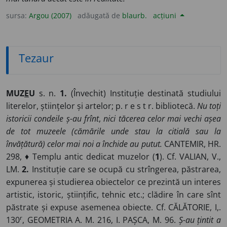
sursa:
Argou (2007)
adăugată de
blaurb.
acțiuni
Tezaur
MUZ
E
U
s. n.
1.
(Învechit) Instituție destinată studiului
literelor, științelor și artelor; p. r e s t r. bibliotecă.
Nu toți
istoricii condeile ș-au frînt
,
nici tăcerea celor mai vechi așea
de tot muzeele (cămările unde stau la citială sau la
învățătură) celor mai noi a închide au putut.
CANTEMIR, HR.
298, ♦ Templu antic dedicat muzelor (
1
). Cf. VALIAN, V.,
LM.
2.
Instituție care se ocupă cu strîngerea, păstrarea,
expunerea și studierea obiectelor ce prezintă un interes
artistic, istoric, științific, tehnic etc.; clădire în care sînt
păstrate și expuse asemenea obiecte. Cf. CĂLĂTORIE, I,.
r
130
, GEOMETRIA A. M. 216, I. PAȘCA, M. 96.
Ș-au țintit a