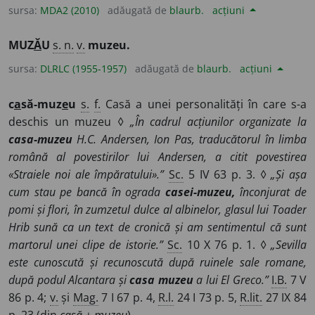
sursa:
MDA2 (2010)
adăugată de
blaurb.
acțiuni
MUZ
Ă
U
s. n.
v.
muzeu.
sursa:
DLRLC (1955-1957)
adăugată de
blaurb.
acțiuni
c
a
să-muz
e
u
s.
f.
Casă a unei personalități în care s-a
deschis un muzeu ◊
„În cadrul acțiunilor organizate la
casa-muzeu
H.C. Andersen, Ion Pas, traducătorul în limba
română al povestirilor lui Andersen, a citit povestirea
«Straiele noi ale împăratului».”
Sc.
5 IV 63 p. 3. ◊
„Și așa
cum stau pe bancă în ograda
casei-muzeu,
înconjurat de
pomi și flori, în zumzetul dulce al albinelor, glasul lui Toader
Hrib sună ca un text de cronică și am sentimentul că sunt
martorul unei clipe de istorie.”
Sc.
10 X 76 p. 1. ◊
„Sevilla
este cunoscută și recunoscută după ruinele sale romane,
după podul Alcantara și
casa muzeu
a lui El Greco.”
I.B.
7 V
86 p. 4;
v.
și
Mag.
7 I 67 p. 4,
R.l.
24 I 73 p. 5,
R.lit.
27 IX 84