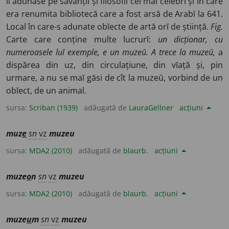
îĭ adunase pe savanțiĭ și filosofiĭ ceĭ maĭ celebri și în care
era renumita bibliotecă care a fost arsă de Arabĭ la 641.
Local în care-s adunate obĭecte de artă orĭ de știință.
Fig.
Carte care conține multe lucrurĭ:
un dicționar, cu
numeroasele luĭ exemple, e un muzeŭ. A trece la muzeŭ,
a
dispărea din uz, din circulațiune, din vĭață și, pin
urmare, a nu se maĭ găsi de cît la muzeŭ, vorbind de un
obĭect, de un animal.
sursa:
Scriban (1939)
adăugată de
LauraGellner
acțiuni
muz
e
sn
vz
muzeu
sursa:
MDA2 (2010)
adăugată de
blaurb.
acțiuni
muze
o
n
sn
vz
muzeu
sursa:
MDA2 (2010)
adăugată de
blaurb.
acțiuni
muze
u
m
sn
vz
muzeu