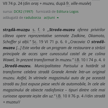
VII 74 p. 24 (din
oraș + muzeu,
după
fr.
ville-musée
)
sursa:
DCR2 (1997)
furnizată de
Editura Logos
adăugată de
raduborza
acțiuni
str
a
dă-muz
e
u
s.
f.
◊
„
Strada-muzeu
oferea privirilor
câteva opere reprezentative semnate Zadkine, Okamoto,
Schoffer și alții.”
Sc.
19 VI 71 p. 6. ◊
„Cracovia: O
stradă-
muzeu
[...] Este vorba de un program de restaurare a străzii
principale de acces spre cunoscutul castel de pe colina
Wawel, în prezent transformat în muzeu.”
I.B.
10 I 74 p. 4. ◊
„
Stradă-muzeu.
Municipalitatea Parisului a hotărât să
transforme celebra stradă Grande Armée într-un original
muzeu. Astfel, în vitrinele magazinului auto de pe această
stradă au fost expuse piese vechi de automobile, în cele ale
magazinului de obiecte radiofonice – tipuri dintre cele mai
curioase aparate ieșite din uz.”
I.B.
10 II 76 p. 4 //din
stradă
+ muzeu
//