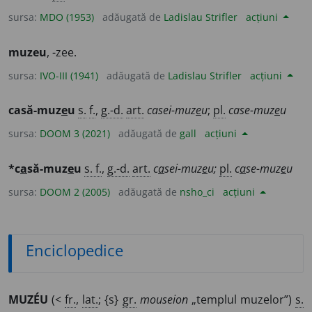
sursa:
MDO (1953)
adăugată de
Ladislau Strifler
acțiuni
muzeu
, -zee.
sursa:
IVO-III (1941)
adăugată de
Ladislau Strifler
acțiuni
casă-muz
e
u
s.
f.
,
g.-d.
art.
casei-muz
e
u
;
pl.
case-muz
e
u
sursa:
DOOM 3 (2021)
adăugată de
gall
acțiuni
*c
a
să-muz
e
u
s. f.
,
g.-d.
art.
c
a
sei-muz
e
u;
pl.
c
a
se-muz
e
u
sursa:
DOOM 2 (2005)
adăugată de
nsho_ci
acțiuni
Enciclopedice
MUZÉU
(<
fr.
,
lat.
; {s}
gr.
mouseion
„templul muzelor”)
s.