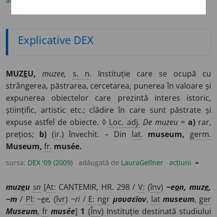
argou
(1)
tezaur
(1)
Explicative DEX
MUZ
E
U,
muzee,
s. n.
Instituție care se ocupă cu
strângerea, păstrarea, cercetarea, punerea în valoare și
expunerea obiectelor care prezintă interes istoric,
științific, artistic etc.; clădire în care sunt păstrate și
expuse astfel de obiecte. ◊
Loc. adj.
De muzeu
=
a)
rar,
prețios;
b)
(
ir.
) învechit. – Din
lat.
museum,
germ.
Museum,
fr.
musée.
sursa:
DEX '09 (2009)
adăugată de
LauraGellner
acțiuni
muz
e
u
sn
[
At:
CANTEMIR, HR. 298 /
V:
(
înv
)
~e
o
n, muz
e
,
~m
/
Pl:
~
e
e,
(
îvr
)
~ri
/
E:
ngr
μουσεῖον
,
lat
museum
,
ger
Museum
,
fr
musée
]
1
(
Înv
) Instituție destinată studiului