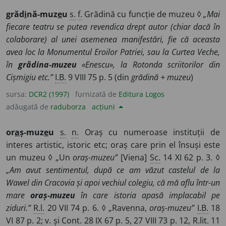
grăd
i
nă-muz
e
u
s.
f.
Grădină cu funcție de muzeu ◊
„Mai
fiecare teatru se putea revendica drept autor (chiar dacă în
colaborare) al unei asemenea manifestări, fie că aceasta
avea loc la Monumentul Eroilor Patriei, sau la Curtea Veche,
în
grădina-muzeu
«Enescu», la Rotonda scriitorilor din
Cișmigiu etc.”
I.B.
9 VIII 75 p. 5 (din
grădină + muzeu
)
sursa:
DCR2 (1997)
furnizată de
Editura Logos
adăugată de
raduborza
acțiuni
or
a
ș-muz
e
u
s.
n.
Oraș cu numeroase instituții de
interes artistic, istoric etc; oraș care prin el însuși este
un muzeu ◊ „Un
oraș-muzeu”
[Viena]
Sc.
14 XI 62 p. 3. ◊
„Am avut sentimentul, după ce am văzut castelul de la
Wawel din Cracovia și apoi vechiul colegiu, că mă aflu într-un
mare
oraș-muzeu
în care istoria apasă implacabil pe
ziduri.”
R.l.
20 VII 74 p. 6. ◊ „Ravenna,
oraș-muzeu”
I.B.
18
VI 87 p. 2;
v.
și
Cont.
28 IX 67 p. 5, 27 VIII 73 p. 12,
R.lit.
11