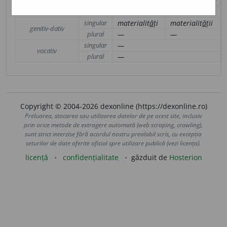
singular
materialit
a
te
materialit
a
tea
nominativ-acuzativ
plural
—
—
singular
materialit
ă
ți
materialit
ă
ții
genitiv-dativ
plural
—
—
singular
—
vocativ
plural
—
Copyright © 2004-2026 dexonline (https://dexonline.ro)
Preluarea, stocarea sau utilizarea datelor de pe acest site, inclusiv
prin orice metode de extragere automată (web scraping, crawling),
sunt strict interzise fără acordul nostru prealabil scris, cu excepția
seturilor de date oferite oficial spre utilizare publică (vezi licența).
licență
confidențialitate
găzduit de
Hosterion