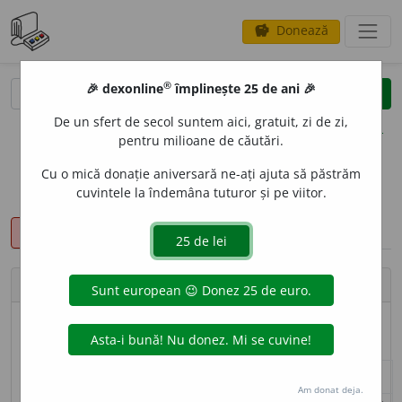
Donează
savings
®
®
🎉 dexonline
împlinește 25 de ani 🎉
caută
clear
search
De un sfert de secol suntem aici, gratuit, zi de zi,
opțiuni
pentru milioane de căutări.
Cu o mică donație aniversară ne-ați ajuta să păstrăm
cuvintele la îndemâna tuturor și pe viitor.
sinteza definițiilor (1)
definiții (13)
declinări
pronunție
(4)
volume_up
info
Intrare:
materialitate
materialitate
substantiv feminin
(numai) singular
silabație:
-ri-a-
info
substantiv feminin (
F117
)
nearticulat
articulat
Surse flexiune: DOOM 3
Am donat deja.