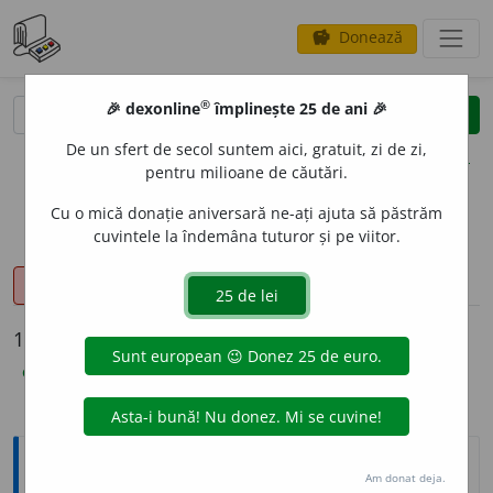
Donează
savings
®
®
🎉 dexonline
împlinește 25 de ani 🎉
caută
clear
search
De un sfert de secol suntem aici, gratuit, zi de zi,
opțiuni
pentru milioane de căutări.
Cu o mică donație aniversară ne-ați ajuta să păstrăm
cuvintele la îndemâna tuturor și pe viitor.
sinteza definițiilor (1)
definiții (18)
declinări
pronunție
(40)
volume_up
info
18 definiții pentru
loialitate
explicative DEX
(11)
ortografice DOOM
(3)
sinonime
(4)
Explicative DEX
Am donat deja.