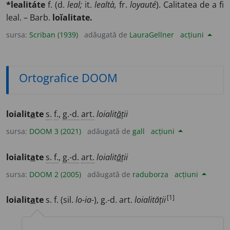
*lealitáte
f. (d.
leal;
it.
lealtà,
fr.
loyauté
). Calitatea de a fi
leal. – Barb.
loĭalitate.
sursa:
Scriban (1939)
adăugată de
LauraGellner
acțiuni
Ortografice DOOM
loialit
a
te
s.
f.
,
g.-d.
art.
loialit
ă
ții
sursa:
DOOM 3 (2021)
adăugată de
gall
acțiuni
loialit
a
te
s. f.
,
g.-d.
art.
loialit
ă
ții
sursa:
DOOM 2 (2005)
adăugată de
raduborza
acțiuni
[1]
loialit
a
te
s. f. (sil.
lo-ia-
), g.-d. art.
loialității