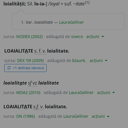
[1]
loialității;
Sil.
lo-ia-
] /
loyal +
suf. ~
itate
Var.
loaialitate
—
LauraGellner
sursa:
NODEX (2002)
adăugată de
siveco
acțiuni
LOAIALIT
A
TE
s. f.
v.
loialitate.
sursa:
DEX '09 (2009)
adăugată de
blaurb.
acțiuni
+1 definiție identică
repeat
loaialit
a
te
sf
vz
loialitate
sursa:
MDA2 (2010)
adăugată de
LauraGellner
acțiuni
LOAIALIT
A
TE
s.f.
v.
loialitate.
sursa:
DN (1986)
adăugată de
LauraGellner
acțiuni