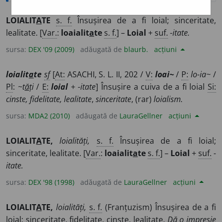
LOIALIT
A
TE
s. f.
Însușirea de a fi loial; sinceritate,
lealitate. [
Var.
:
loaialit
a
te
s. f.
] –
Loial
+
suf.
-itate.
sursa:
DEX '09 (2009)
adăugată de
blaurb.
acțiuni
loialit
a
te
sf
[
At:
ASACHI, S. L. II, 202 /
V:
loai~
/
P:
lo-ia~
/
Pl
:
~t
ă
ți
/
E:
loial
+
-itate
] Însușire a cuiva de a fi loial
Si:
cinste, fidelitate, lealitate
,
sinceritate
, (rar)
loialism.
sursa:
MDA2 (2010)
adăugată de
LauraGellner
acțiuni
LOIALIT
A
TE,
loialități,
s. f.
Însușirea de a fi loial;
sinceritate, lealitate. [
Var.
:
loaialit
a
te
s. f.
] –
Loial
+
suf.
-
itate.
sursa:
DEX '98 (1998)
adăugată de
LauraGellner
acțiuni
LOIALIT
A
TE,
loialități,
s. f.
(Franțuzism) Însușirea de a fi
loial; sinceritate, fidelitate, cinste, lealitate.
Dă o impresie