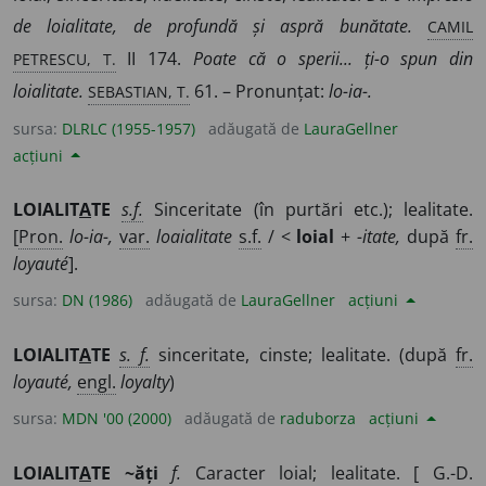
CAMIL
de loialitate, de profundă și aspră bunătate.
PETRESCU, T.
II 174.
Poate că o sperii... ți-o spun din
SEBASTIAN, T.
loialitate.
61. – Pronunțat:
lo-ia-.
sursa:
DLRLC (1955-1957)
adăugată de
LauraGellner
acțiuni
LOIALIT
A
TE
s.f.
Sinceritate (în purtări etc.); lealitate.
[
Pron.
lo-ia-,
var.
loaialitate
s.f.
/ <
loial
+
-itate,
după
fr.
loyauté
].
sursa:
DN (1986)
adăugată de
LauraGellner
acțiuni
LOIALIT
A
TE
s. f.
sinceritate, cinste; lealitate. (după
fr.
loyauté,
engl.
loyalty
)
sursa:
MDN '00 (2000)
adăugată de
raduborza
acțiuni
LOIALIT
A
TE ~ăți
f.
Caracter loial; lealitate. [ G.-D.