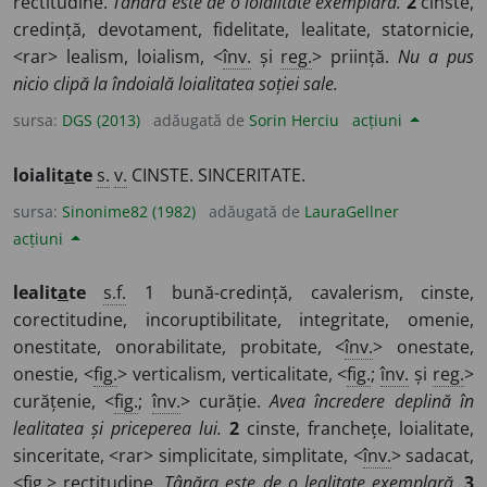
rectitudine.
Tânăra este de o loialitate exemplară.
2
cinste,
credință, devotament, fidelitate, lealitate, statornicie,
<rar> lealism, loialism, <
înv.
și
reg.
> priință.
Nu a pus
nicio clipă la îndoială loialitatea soției sale.
sursa:
DGS (2013)
adăugată de
Sorin Herciu
acțiuni
loialit
a
te
s.
v.
CINSTE. SINCERITATE.
sursa:
Sinonime82 (1982)
adăugată de
LauraGellner
acțiuni
lealit
a
te
s.f.
1 bună-credință, cavalerism, cinste,
corectitudine, incoruptibilitate, integritate, omenie,
onestitate, onorabilitate, probitate, <
înv.
> onestate,
onestie, <
fig.
> verticalism, verticalitate, <
fig.
;
înv.
și
reg.
>
curățenie, <
fig.
;
înv.
> curăție.
Avea încredere deplină în
lealitatea și priceperea lui.
2
cinste, franchețe, loialitate,
sinceritate, <rar> simplicitate, simplitate, <
înv.
> sadacat,
<
fig.
> rectitudine.
Tânăra este de o lealitate exemplară.
3