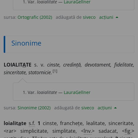
Var.
loaialitate
—
LauraGellner
sursa:
Ortografic (2002)
adăugată de
siveco
acțiuni
Sinonime
LOIALIT
A
TE
s. v.
cinste, credință, devotament, fidelitate,
[1]
sinceritate, statornicie.
Var.
loaialitate
—
LauraGellner
sursa:
Sinonime (2002)
adăugată de
siveco
acțiuni
loialit
a
te
s.f.
1
cinste, franchețe, lealitate, sinceritate,
<rar> simplicitate, simplitate, <
înv.
> sadacat, <
fig.
>